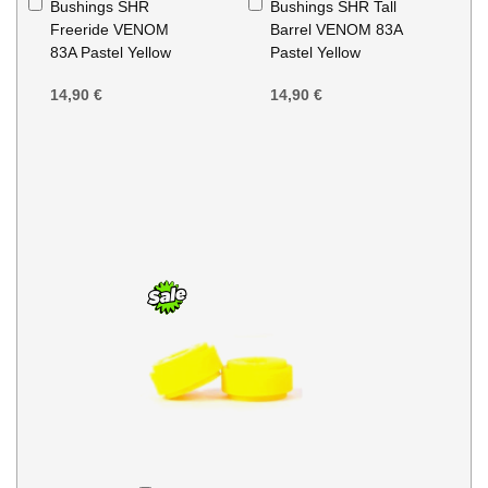
Bushings SHR
Bushings SHR Tall
au
au
Freeride VENOM
Barrel VENOM 83A
panier
panier
83A Pastel Yellow
Pastel Yellow
14,90 €
14,90 €