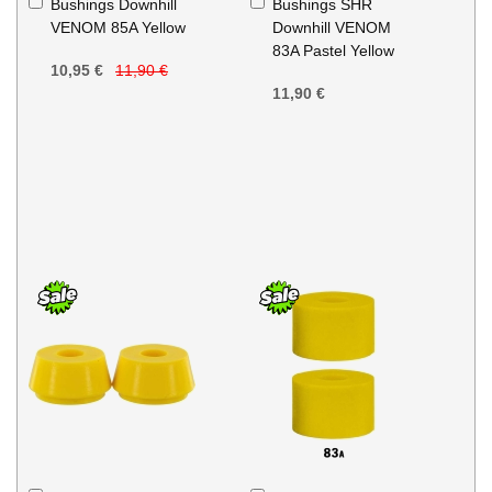
Bushings Downhill
Bushings SHR
au
au
VENOM 85A Yellow
Downhill VENOM
panier
panier
83A Pastel Yellow
10,95 €
11,90 €
11,90 €
Ajouter
Ajouter