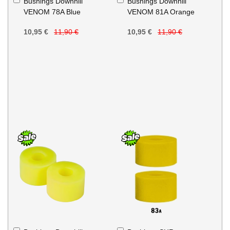
Bushings Downhill
Bushings Downhill
au
au
VENOM 78A Blue
VENOM 81A Orange
panier
panier
10,95 €
11,90 €
10,95 €
11,90 €
Ajouter
Ajouter