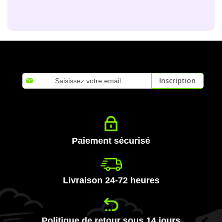
Inscription
Inscription
à
notre
lettre
d’information
:
Paiement sécurisé
Livraison 24-72 heures
Politique de retour sous 14 jours