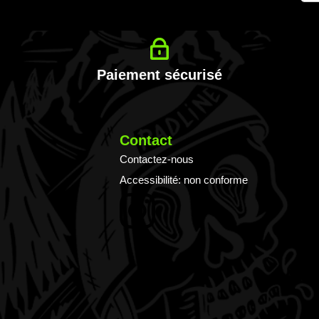
à
notr
lettr
d’in
:
Paiement sécurisé
Contact
Contactez-nous
Accessibilité: non conforme