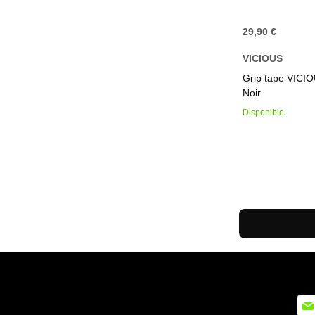
29,90 €
VICIOUS
Ajouter au panier
Ajouter au panier
Ajouter au panier
Ajouter au panier
Grip tape VICIO
Noir
Disponible.
Insc