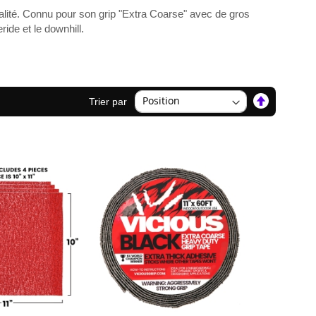
lité. Connu pour son grip "Extra Coarse" avec de gros
ide et le downhill.
Par
Trier par
ordre
décroissan