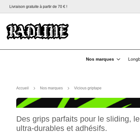
Livraison gratuite à partir de 70 € !
Allez
au
contenu
Nos marques
Longb
Accueil
Nos marques
Vicious griptape
Des grips parfaits pour le sliding, l
ultra-durables et adhésifs.