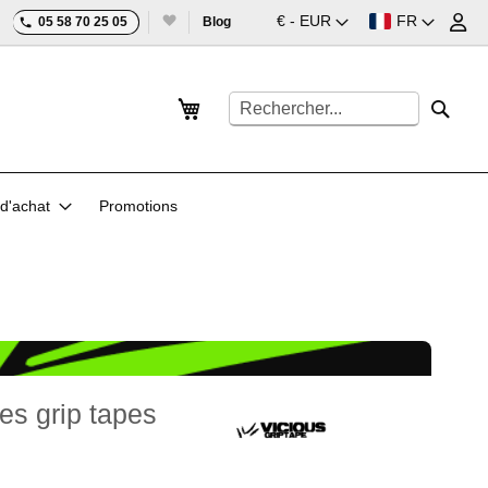
Devise
Langue
€ - EUR
FR
05 58 70 25 05
Blog
Mon panier
Rechercher
Reche
d'achat
Promotions
des grip tapes