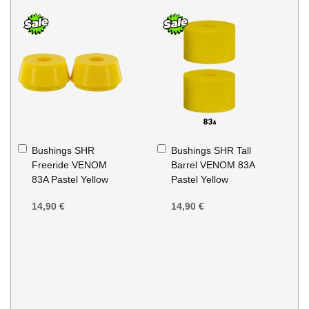
Ajouter
Ajouter
Bushings SHR
Bushings SHR Tall
au
au
Freeride VENOM
Barrel VENOM 83A
panier
panier
83A Pastel Yellow
Pastel Yellow
14,90 €
14,90 €