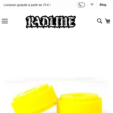
Blog
Livraison gratuite à partir de 70 € !
Allez
au
contenu
Rech
M
Skip
to
the
end
of
the
images
gallery