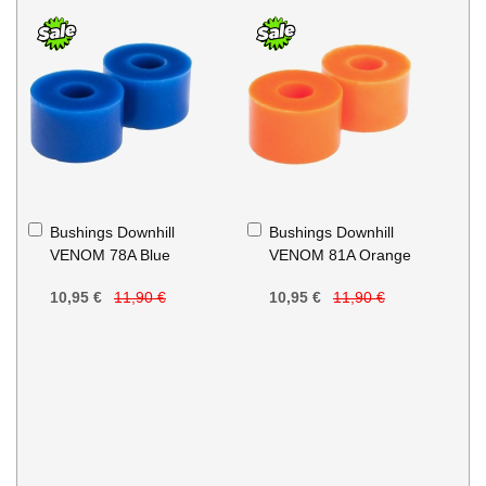
Ajouter
Ajouter
Bushings Downhill
Bushings Downhill
au
au
VENOM 78A Blue
VENOM 81A Orange
panier
panier
10,95 €
11,90 €
10,95 €
11,90 €