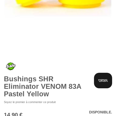
Skip
to
the
beginning
of
the
Bushings SHR
images
gallery
Eliminator VENOM 83A
Pastel Yellow
Soyez le premier à commenter ce produit
DISPONIBLE.
14,90 €