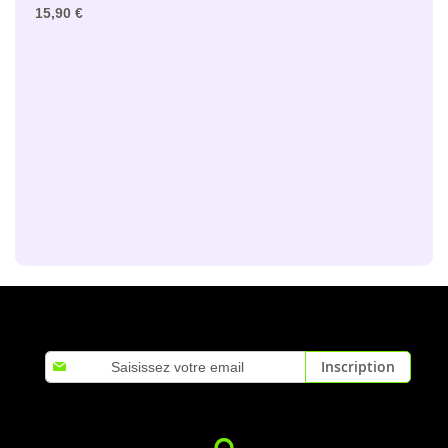
15,90 €
Inscription
Inscription
à
notre
lettre
d’information