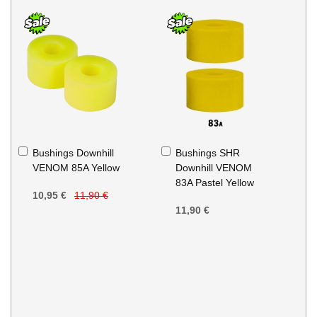
Ajouter
Ajouter
Bushings Downhill
Bushings SHR
au
au
VENOM 85A Yellow
Downhill VENOM
panier
panier
83A Pastel Yellow
10,95 €
11,90 €
11,90 €