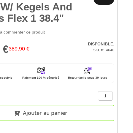
 W/ Kegels And
s Flex 1 38.4"
 à commenter ce produit
DISPONIBLE.
 €
389,90 €
SKU
4640
et suivie
Paiement 100 % sécurisé
Retour facile sous 30 jours
Ajouter au panier