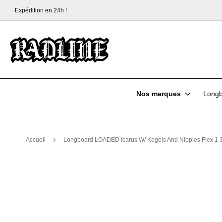
Expédition en 24h !
Allez
au
contenu
Nos marques
Longb
Accueil
Longboard LOADED Icarus W/ Kegels And Nipples Flex 1 3
Skip
to
the
end
of