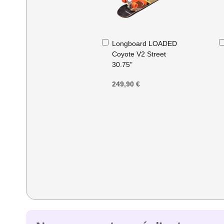
Ajouter
Longboard LOADED
au
Coyote V2 Street
panier
30.75"
249,90 €