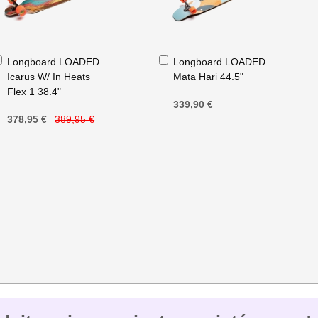
Ajouter
Ajouter
Longboard LOADED
Longboard LOADED
au
au
Icarus W/ In Heats
Mata Hari 44.5"
panier
panier
Flex 1 38.4"
339,90 €
378,95 €
389,95 €