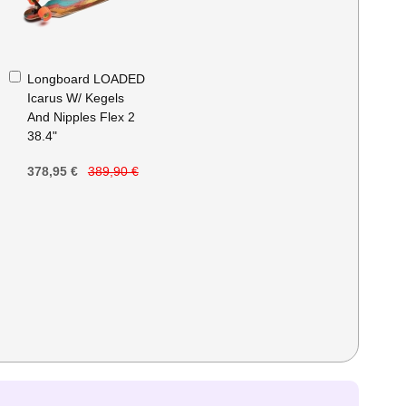
Ajouter
Longboard LOADED
au
Icarus W/ Kegels
panier
And Nipples Flex 2
38.4"
378,95 €
389,90 €