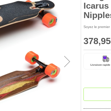
Icarus
Nipple
Soyez le premier
378,95
Prix
Spécial
Livraison rapide 