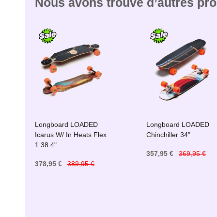
Nous avons trouvé d’autres prod
Longboard LOADED
Longboard LOADED
Icarus W/ In Heats Flex
Chinchiller 34"
1 38.4"
357,95 €
369,95 €
378,95 €
389,95 €