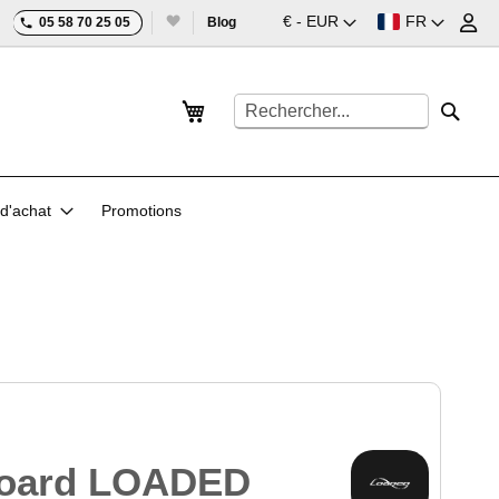
Devise
Langue
€ - EUR
FR
05 58 70 25 05
Blog
Mon panier
Rechercher
Reche
d'achat
Promotions
oard LOADED