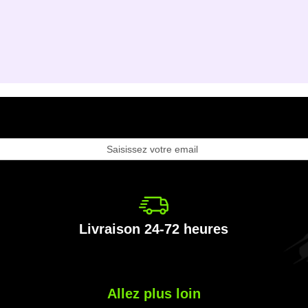
ription
e
e
formation
Livraison 24-72 heures
Allez plus loin