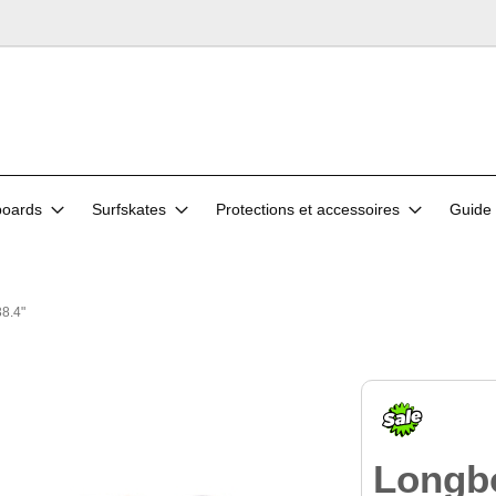
oards
Surfskates
Protections et accessoires
Guide 
8.4"
Longb