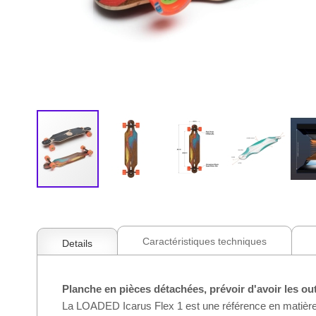
Skip
to
the
beginning
Caractéristiques techniques
Details
of
the
images
Planche en pièces détachées, prévoir d'avoir les ou
gallery
La LOADED Icarus Flex 1 est une référence en matière de 