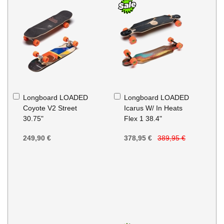
Ajouter
Ajouter
Longboard LOADED
Longboard LOADED
au
au
Coyote V2 Street
Icarus W/ In Heats
panier
panier
30.75"
Flex 1 38.4"
249,90 €
378,95 €
389,95 €