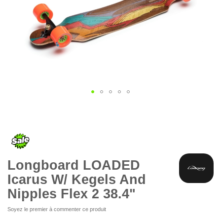
Skip
to
the
beginning
of
the
Longboard LOADED
images
gallery
Icarus W/ Kegels And
Nipples Flex 2 38.4"
Soyez le premier à commenter ce produit