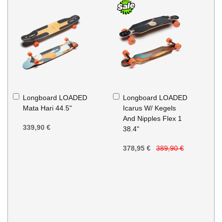
Ajouter
Ajouter
Longboard LOADED
Longboard LOADED
au
au
Mata Hari 44.5"
Icarus W/ Kegels
panier
panier
And Nipples Flex 1
339,90 €
38.4"
378,95 €
389,90 €