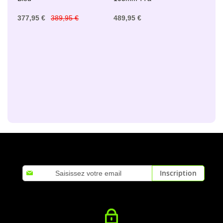
377,95 €
389,95 €
489,95 €
Inscription
Inscription
à
notre
lettre
d’information
: