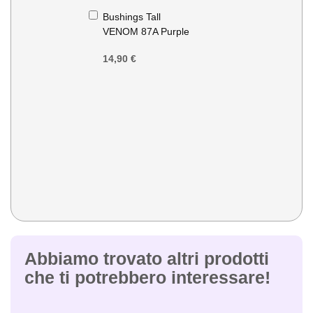
Aggiungi
Bushings Tall
al
VENOM 87A Purple
Carrello
14,90 €
Abbiamo trovato altri prodotti
che ti potrebbero interessare!