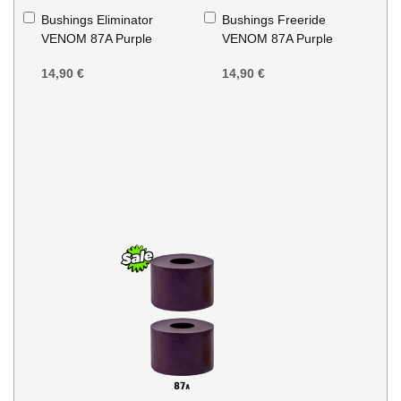
Aggiungi
Aggiungi
Bushings Eliminator
Bushings Freeride
al
al
VENOM 87A Purple
VENOM 87A Purple
Carrello
Carrello
14,90 €
14,90 €