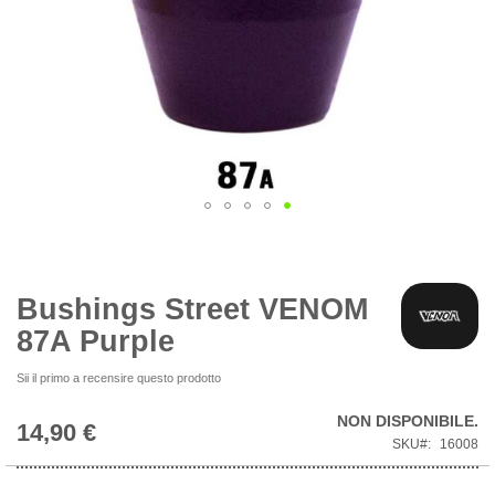
Vai
all'inizio
della
galleria
Bushings Street VENOM
di
87A Purple
immagini
Sii il primo a recensire questo prodotto
NON DISPONIBILE.
14,90 €
SKU
16008