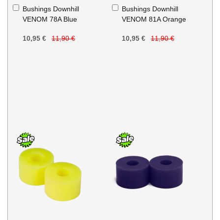
Aggiungi
Aggiungi
Bushings Downhill
Bushings Downhill
al
al
VENOM 78A Blue
VENOM 81A Orange
Carrello
Carrello
10,95 €
11,90 €
10,95 €
11,90 €