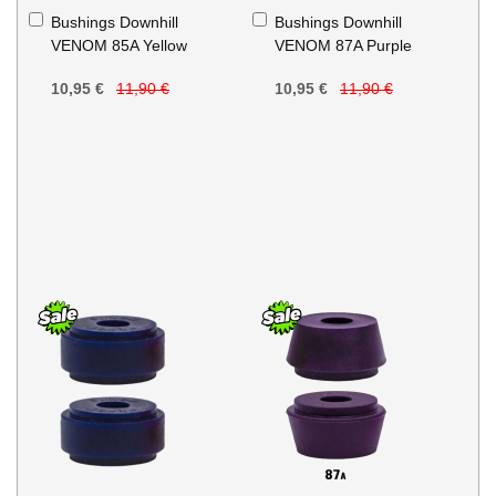
Aggiungi
Aggiungi
Bushings Downhill
Bushings Downhill
al
al
VENOM 85A Yellow
VENOM 87A Purple
Carrello
Carrello
10,95 €
11,90 €
10,95 €
11,90 €