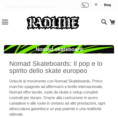
Blog
Consegna gratuita a partire da 70 €!
Salta
al
contenuto
Sear
C
Nomad skateboard
Nomad Skateboards: Il pop e lo
spirito dello skate europeo
Unisciti al movimento con Nomad Skateboards. Primo
marchio spagnolo ad affermarsi a livello internazionale,
Nomad offre tavole, ruote da skate e setup completi
costruiti per durare. Grazie alla costruzione in acero
canadese e alle ruote in uretano ad alte prestazioni, ogni
attrezzatura garantisce un pop potente e una reattività
ottimale.