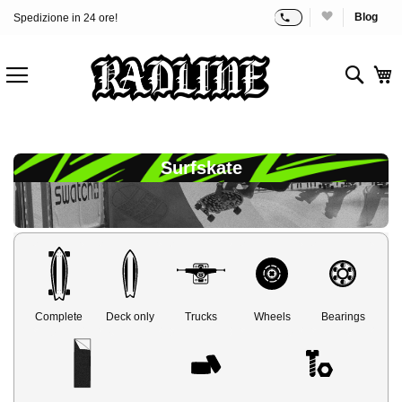
Blog
Spedizione in 24 ore!
Salta
al
contenuto
Sear
C
Surfskate
Complete
Deck only
Trucks
Wheels
Bearings