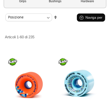
Grips
Bushings
Hardware
Imposta
Naviga per
la
direzione
decrescente
Articoli
1
-
60
di
235