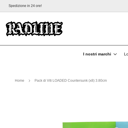
Consegna gratuita a partire da 70 €!
Salta
al
contenuto
I nostri marchi
L
Home
Pack di Viti LOADED Countersunk (x8) 3.80cm
Vai
alla
fine
della
galleria