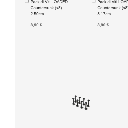
Pack di Viti LOADED
Pack di Viti LO
al
al
Countersunk (x8)
Countersunk (x8
Carrello
Carrello
2.50cm
3.17cm
8,90 €
8,90 €