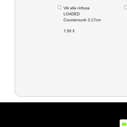
Aggiungi
Viti alla rinfusa
al
LOADED
Carrello
Countersunk 3.17cm
7,90 €
Iscri