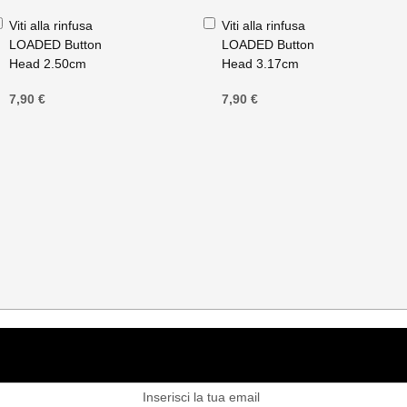
Aggiungi
Aggiungi
Viti alla rinfusa
Viti alla rinfusa
al
al
LOADED Button
LOADED Button
Carrello
Carrello
Head 2.50cm
Head 3.17cm
7,90 €
7,90 €
viti