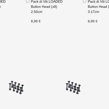
ADED
Pack di Viti LOADED
Pack di Viti
al
al
)
Button Head (x8)
Button Head 
Carrello
Carrello
2.50cm
3.17cm
8,90 €
8,90 €