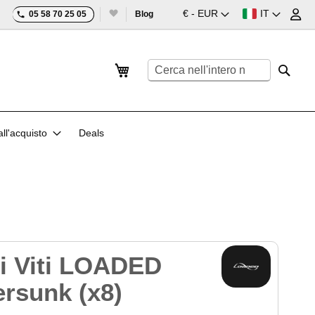
Valuta
Lingua
€ - EUR
IT
05 58 70 25 05
Blog
Carrello
Search
Searc
ll'acquisto
Deals
i Viti LOADED
rsunk (x8)