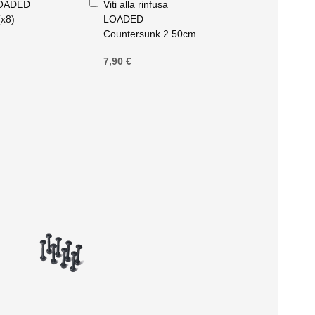
 LOADED
Viti alla rinfusa
al
(x8)
LOADED
Carrello
Countersunk 2.50cm
7,90 €