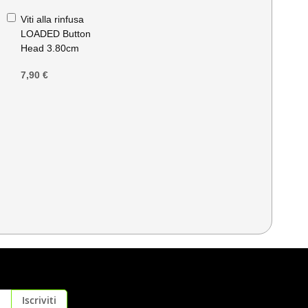
Aggiungi
Viti alla rinfusa
al
LOADED Button
Carrello
Head 3.80cm
7,90 €
Iscriviti