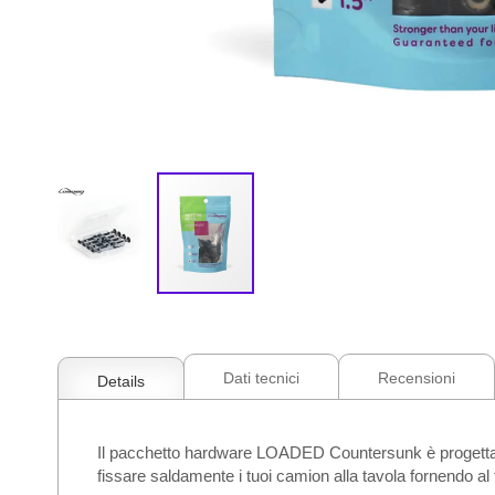
Vai
all'inizio
della
galleria
Dati tecnici
Recensioni
Details
di
immagini
Il pacchetto hardware LOADED Countersunk è progettato pe
fissare saldamente i tuoi camion alla tavola fornendo al t