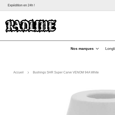
Livraison gratuite à partir de 70 € !
Allez
au
contenu
Nos marques
Longb
Accueil
Bushings SHR Super Carve VENOM 94A White
Skip
to
the
end
of