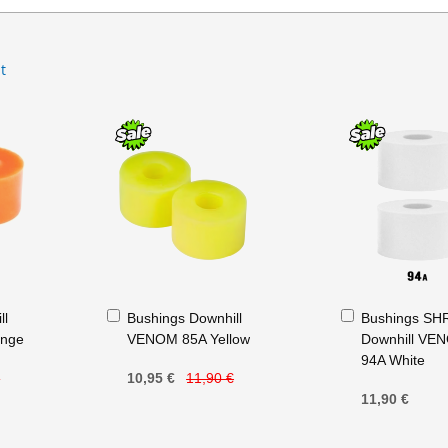
t
Ajouter
Ajouter
ll
Bushings Downhill
Bushings SH
au
au
nge
VENOM 85A Yellow
Downhill VE
panier
panier
94A White
€
10,95 €
11,90 €
11,90 €