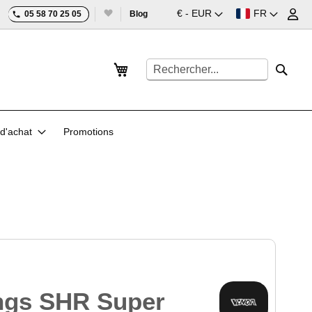
Devise
Langue
€ - EUR
FR
05 58 70 25 05
Blog
Mon panier
Rechercher
Reche
d'achat
Promotions
ngs SHR Super