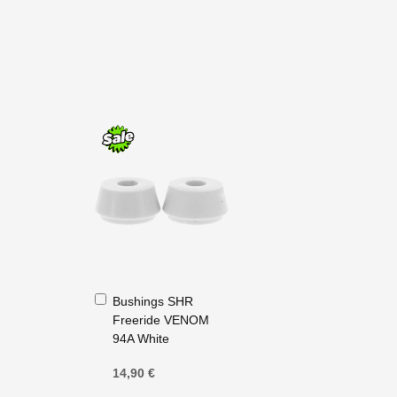
Ajouter
Bushings SHR
au
Freeride VENOM
panier
94A White
14,90 €