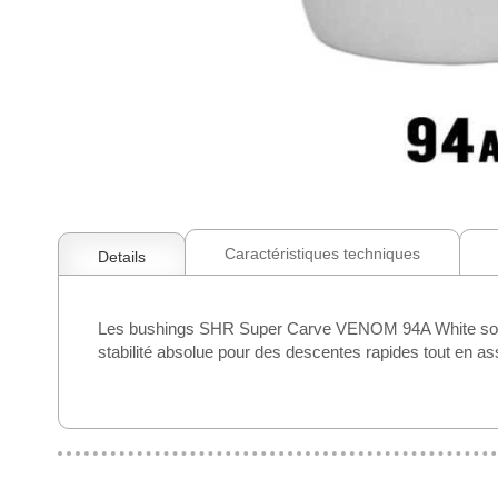
Skip
to
the
beginning
Caractéristiques techniques
Details
of
the
images
Les bushings SHR Super Carve VENOM 94A White sont ult
gallery
stabilité absolue pour des descentes rapides tout en ass