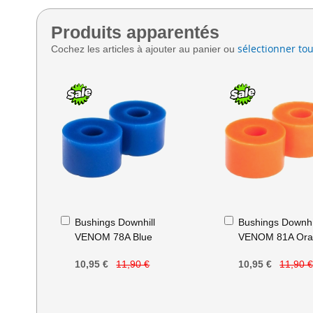
Produits apparentés
sélectionner tou
Cochez les articles à ajouter au panier ou
Ajouter
Ajouter
Bushings Downhill
Bushings Downhi
au
au
VENOM 78A Blue
VENOM 81A Ora
panier
panier
10,95 €
11,90 €
10,95 €
11,90 