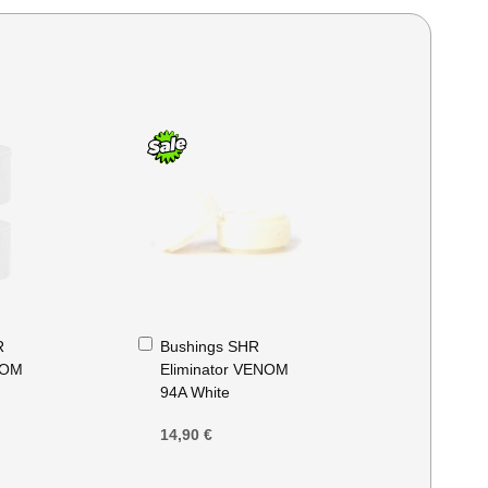
Ajouter
R
Bushings SHR
au
NOM
Eliminator VENOM
panier
94A White
14,90 €