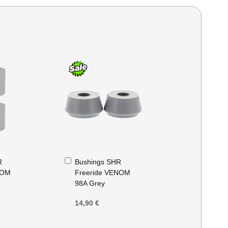
Ajouter
R
Bushings SHR
au
NOM
Freeride VENOM
panier
98A Grey
14,90 €