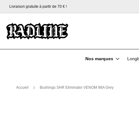
Livraison gratuite à partir de 70 € !
Allez
au
contenu
Nos marques
Longb
Accueil
Bushings SHR Eliminator VENOM 98A Grey
Skip
to
the
end
of