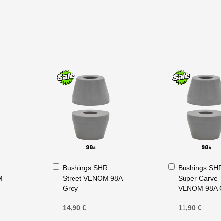
Ajouter
Ajouter
Bushings SHR
Bushings SH
au
au
M
Street VENOM 98A
Super Carve
panier
panier
Grey
VENOM 98A 
14,90 €
11,90 €