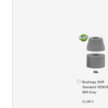
Ajouter
Bushings SHR
au
Standard VENO
panier
98A Grey
11,90 €