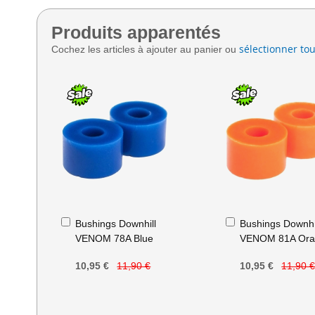
Produits apparentés
sélectionner tou
Cochez les articles à ajouter au panier ou
Ajouter
Ajouter
Bushings Downhill
Bushings Downhi
au
au
VENOM 78A Blue
VENOM 81A Ora
panier
panier
10,95 €
11,90 €
10,95 €
11,90 