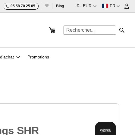
Devise
Langue
€ - EUR
FR
05 58 70 25 05
Blog
Mon panier
Rechercher
Reche
d'achat
Promotions
ngs SHR