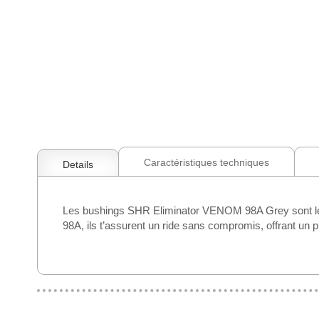
Skip
to
the
beginning
Caractéristiques techniques
Details
of
the
images
Les bushings SHR Eliminator VENOM 98A Grey sont les 
gallery
98A, ils t’assurent un ride sans compromis, offrant un p