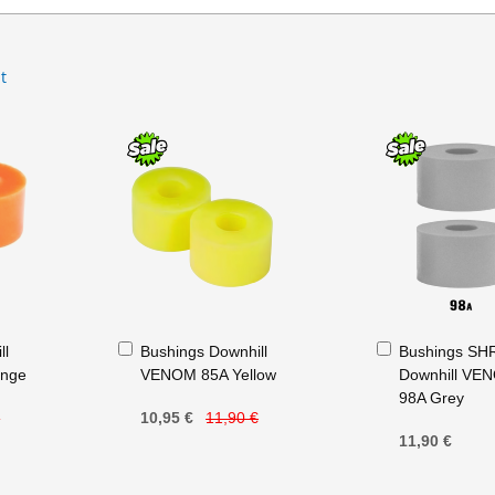
t
Ajouter
Ajouter
ll
Bushings Downhill
Bushings SH
au
au
nge
VENOM 85A Yellow
Downhill VE
panier
panier
98A Grey
€
10,95 €
11,90 €
11,90 €