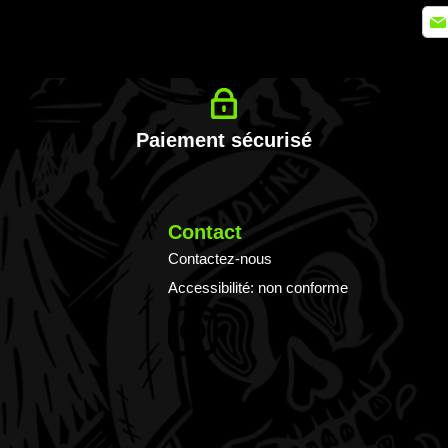
Insc
à
notr
lettr
d’in
:
Paiement sécurisé
Contact
Contactez-nous
Accessibilité: non conforme