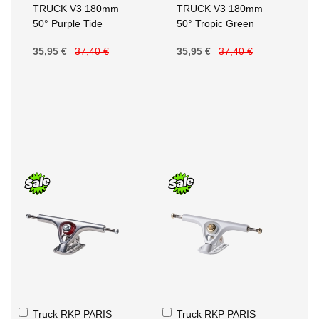
au
au
TRUCK V3 180mm
TRUCK V3 180mm
panier
panier
50° Purple Tide
50° Tropic Green
35,95 €
37,40 €
35,95 €
37,40 €
Ajouter
Ajouter
Truck RKP PARIS
Truck RKP PARIS