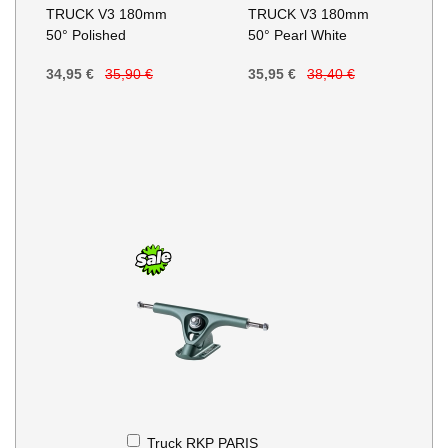
au
au
TRUCK V3 180mm
TRUCK V3 180mm
panier
panier
50° Polished
50° Pearl White
34,95 €
35,90 €
35,95 €
38,40 €
Ajouter
Truck RKP PARIS