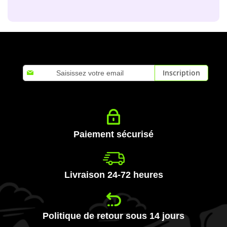
Inscription
Inscription
à
notre
lettre
d’information
:
Paiement sécurisé
Livraison 24-72 heures
Politique de retour sous 14 jours