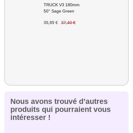
au
TRUCK V3 180mm
panier
50° Sage Green
35,95 €
37,40 €
Nous avons trouvé d’autres
produits qui pourraient vous
intéresser !