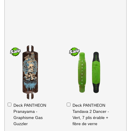
Ajouter
Ajouter
Deck PANTHEON
Deck PANTHEON
au
au
Pranayama -
Tandava 2 Dancer -
panier
panier
Graphisme Gas
Vert, 7 plis érable +
Guzzler
fibre de verre