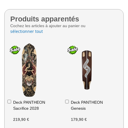
Produits apparentés
Cochez les articles à ajouter au panier ou
sélectionner tout
Ajouter
Ajouter
Deck PANTHEON
Deck PANTHEON
au
au
Sacrifice 2028
Genesis
panier
panier
219,90 €
179,90 €