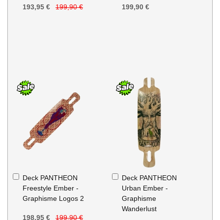
193,95 €
199,90 €
199,90 €
Ajouter
Ajouter
Deck PANTHEON
Deck PANTHEON
au
au
Freestyle Ember -
Urban Ember -
panier
panier
Graphisme Logos 2
Graphisme
Wanderlust
198,95 €
199,90 €