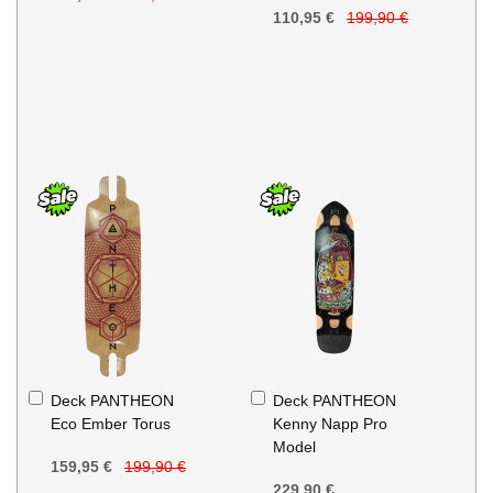
110,95 €
199,90 €
Ajouter
Ajouter
Deck PANTHEON
Deck PANTHEON
au
au
Eco Ember Torus
Kenny Napp Pro
panier
panier
Model
159,95 €
199,90 €
229,90 €