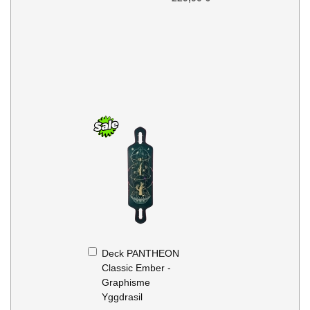
Ajouter
Deck PANTHEON
au
Classic Ember -
panier
Graphisme
Yggdrasil