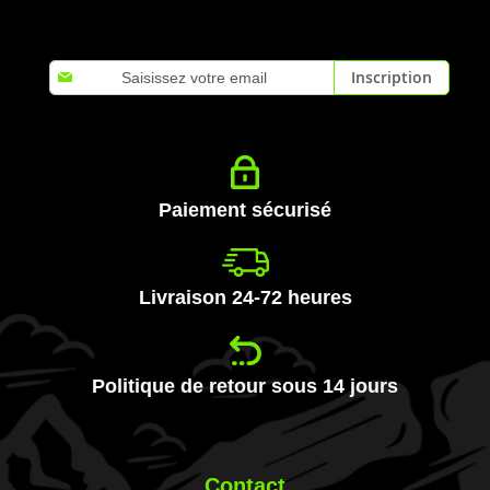
Inscription
Inscription
à
notre
lettre
d’information
:
Paiement sécurisé
Livraison 24-72 heures
Politique de retour sous 14 jours
Contact