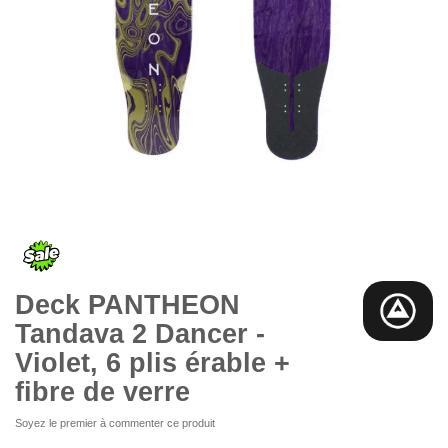
Skip
to
the
beginning
of
the
Deck PANTHEON
images
gallery
Tandava 2 Dancer -
Violet, 6 plis érable +
fibre de verre
Soyez le premier à commenter ce produit