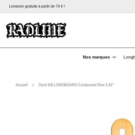
Expédition en 24h !
Allez
au
contenu
Nos marques
Longb
Accueil
Deck DB LONGBOARD Compound Flex 3 42"
Skip
to
the
end
of