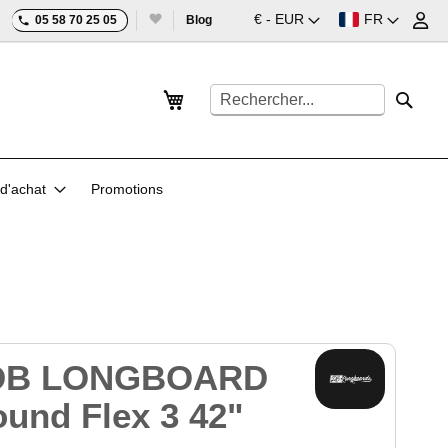
Devise
Langue
€ - EUR
FR
05 58 70 25 05
Blog
Mon panier
Rechercher
Reche
d'achat
Promotions
 DB LONGBOARD
und Flex 3 42"