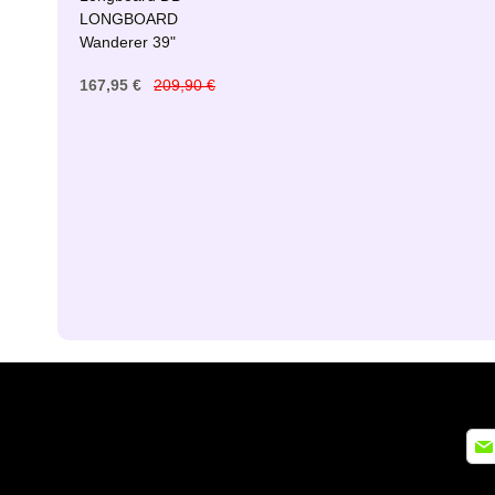
LONGBOARD
Wanderer 39"
167,95 €
209,90 €
Insc
à
notr