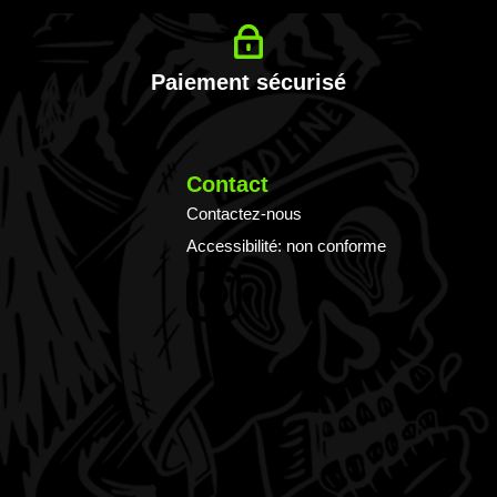
lettr
d’in
:
Paiement sécurisé
Contact
Contactez-nous
Accessibilité: non conforme