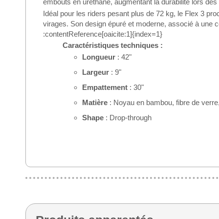
embouts en uréthane, augmentant la durabilité lors des
Idéal pour les riders pesant plus de 72 kg, le Flex 3 pr
virages. Son design épuré et moderne, associé à une con
:contentReference[oaicite:1]{index=1}
Caractéristiques techniques :
Longueur
: 42"
Largeur
: 9"
Empattement
: 30"
Matière
: Noyau en bambou, fibre de verre
Shape
: Drop-through