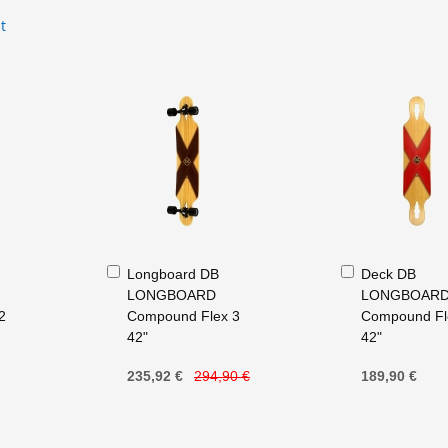
t
Ajouter
Ajouter
Longboard DB
Deck DB
au
au
LONGBOARD
LONGBOAR
panier
panier
2
Compound Flex 3
Compound Fl
42"
42"
235,92 €
294,90 €
189,90 €