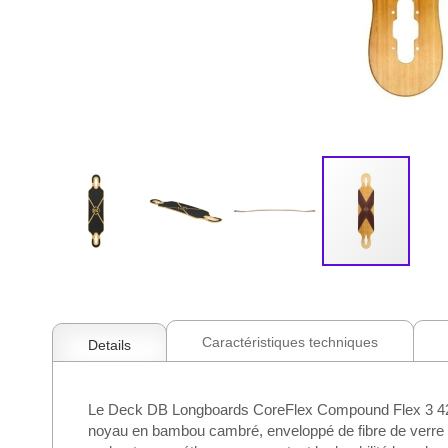
Skip
to
the
beginning
Caractéristiques techniques
Details
of
the
images
Le Deck DB Longboards CoreFlex Compound Flex 3 42" est
gallery
noyau en bambou cambré, enveloppé de fibre de verre et 