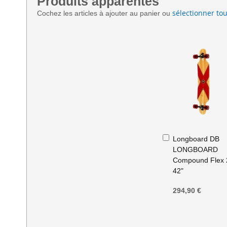
Produits apparentés
sélectionner tou
Cochez les articles à ajouter au panier ou
Ajouter
Longboard DB
au
LONGBOARD
panier
Compound Flex 
42"
294,90 €