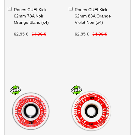
Ajouter
Ajouter
Roues CUEI Kick
Roues CUEI Kick
au
au
62mm 78A Noir
62mm 83A Orange
panier
panier
Orange Blanc (x4)
Violet Noir (x4)
62,95 €
64,90 €
62,95 €
64,90 €