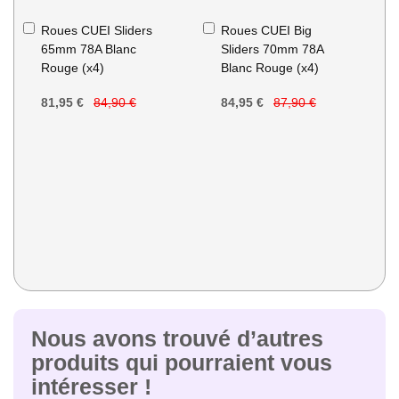
Ajouter
Ajouter
Roues CUEI Sliders
Roues CUEI Big
au
au
65mm 78A Blanc
Sliders 70mm 78A
panier
panier
Rouge (x4)
Blanc Rouge (x4)
81,95 €
84,90 €
84,95 €
87,90 €
Nous avons trouvé d’autres
produits qui pourraient vous
intéresser !