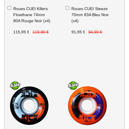
Ajouter
Ajouter
Roues CUEI Killers
Roues CUEI Steeze
au
au
Flowthane 74mm
70mm 83A Bleu Noir
panier
panier
80A Rouge Noir (x4)
(x4)
115,95 €
119,90 €
91,95 €
94,90 €