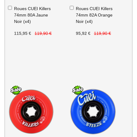
Ajouter
Ajouter
Roues CUEI Killers
Roues CUEI Killers
au
au
74mm 80A Jaune
74mm 82A Orange
panier
panier
Noir (x4)
Noir (x4)
115,95 €
119,90 €
95,92 €
119,90 €