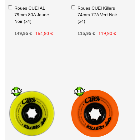
Ajouter
Ajouter
Roues CUEI A1
Roues CUEI Killers
au
au
79mm 80A Jaune
74mm 77A Vert Noir
panier
panier
Noir (x4)
(x4)
149,95 €
154,90 €
115,95 €
119,90 €