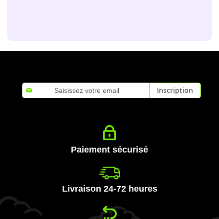
Inscription
Inscription
à
notre
lettre
d’information
:
Paiement sécurisé
Livraison 24-72 heures