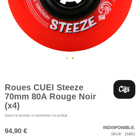
Skip
to
the
beginning
Roues CUEI Steeze
of
70mm 80A Rouge Noir
the
images
(x4)
gallery
Soyez le premier à commenter ce produit
INDISPONIBLE.
94,90 €
SKU
15801