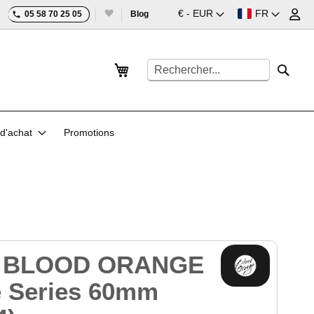
Devise
Langue
€ - EUR
FR
05 58 70 25 05
Blog
Mon panier
Rechercher
Reche
d'achat
Promotions
s BLOOD ORANGE
 Series 60mm