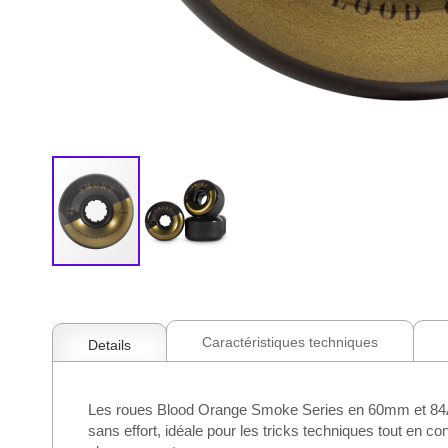
Skip
to
the
beginning
Caractéristiques techniques
Details
of
the
images
Les roues Blood Orange Smoke Series en 60mm et 84A son
gallery
sans effort, idéale pour les tricks techniques tout en 