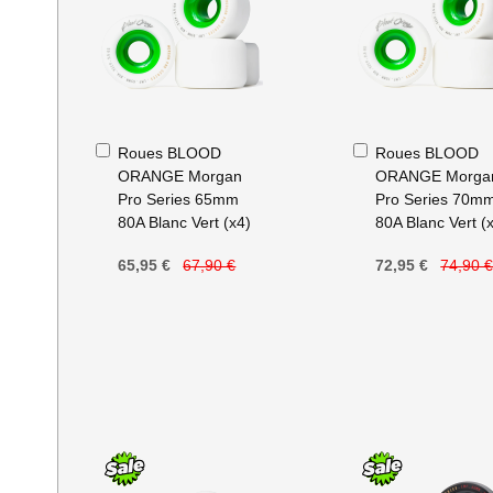
Ajouter
Ajouter
Roues BLOOD
Roues BLOOD
au
au
ORANGE Morgan
ORANGE Morga
panier
panier
Pro Series 65mm
Pro Series 70m
80A Blanc Vert (x4)
80A Blanc Vert (
65,95 €
67,90 €
72,95 €
74,90 