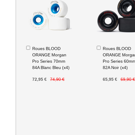
Ajouter
Ajouter
Roues BLOOD
Roues BLOOD
au
au
ORANGE Morgan
ORANGE Morga
panier
panier
Pro Series 70mm
Pro Series 60m
84A Blanc Bleu (x4)
82A Noir (x4)
72,95 €
74,90 €
65,95 €
69,90 