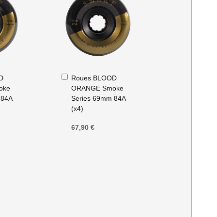
Ajouter
D
Roues BLOOD
au
oke
ORANGE Smoke
panier
 84A
Series 69mm 84A
(x4)
67,90 €