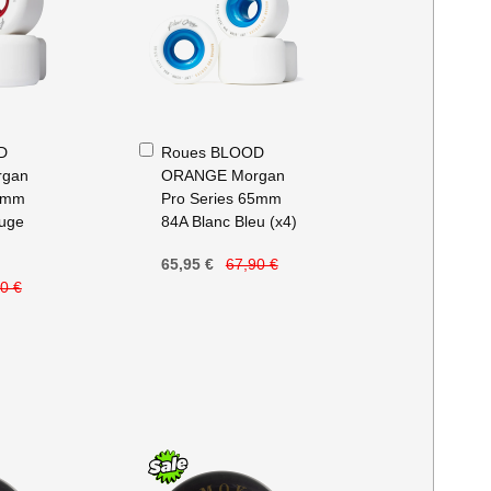
Ajouter
D
Roues BLOOD
au
gan
ORANGE Morgan
panier
70mm
Pro Series 65mm
ouge
84A Blanc Bleu (x4)
65,95 €
67,90 €
0 €