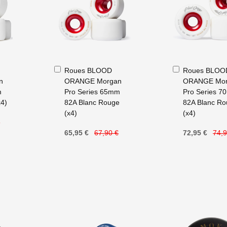
Ajouter
Ajouter
Roues BLOOD
Roues BLOO
au
au
n
ORANGE Morgan
ORANGE Mor
panier
panier
m
Pro Series 65mm
Pro Series 
x4)
82A Blanc Rouge
82A Blanc R
(x4)
(x4)
€
65,95 €
67,90 €
72,95 €
74,9