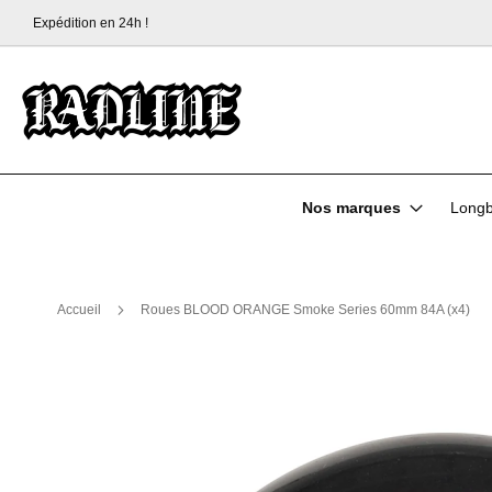
Expédition en 24h !
Allez
au
contenu
Nos marques
Longb
Accueil
Roues BLOOD ORANGE Smoke Series 60mm 84A (x4)
Skip
to
the
end
of