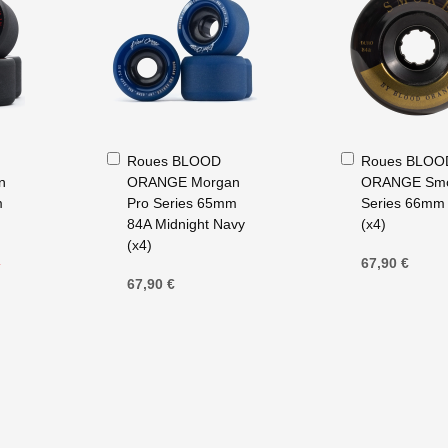
Ajouter
Ajouter
Roues BLOOD
Roues BLOO
au
au
n
ORANGE Morgan
ORANGE Sm
panier
panier
m
Pro Series 65mm
Series 66mm
84A Midnight Navy
(x4)
(x4)
€
67,90 €
67,90 €