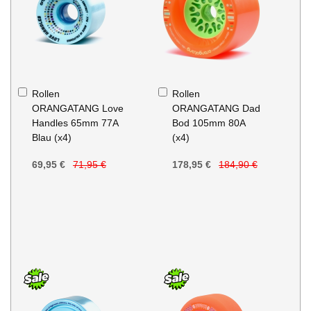
In
In
Rollen
Rollen
den
den
ORANGATANG Love
ORANGATANG Dad
Warenkorb
Warenkorb
Handles 65mm 77A
Bod 105mm 80A
Blau (x4)
(x4)
69,95 €
71,95 €
178,95 €
184,90 €