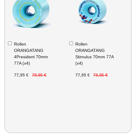
In
In
Rollen
Rollen
den
den
ORANGATANG
ORANGATANG
Warenkorb
Warenkorb
4President 70mm
Stimulus 70mm 77A
77A (x4)
(x4)
77,95 €
79,95 €
77,95 €
79,95 €