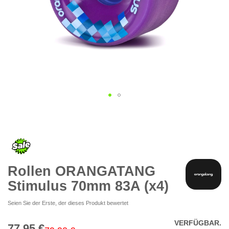
Zum
Anfang
der
Bildgalerie
springen
Rollen ORANGATANG
Stimulus 70mm 83A (x4)
Seien Sie der Erste, der dieses Produkt bewertet
VERFÜGBAR.
77,95 €
Special