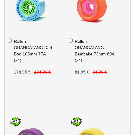
In
In
Rollen
Rollen
den
den
ORANGATANG Dad
ORANGATANG
Warenkorb
Warenkorb
Bod 105mm 77A
Beefcake 73mm 80A
(x4)
(x4)
178,95 €
184,90 €
81,95 €
84,90 €