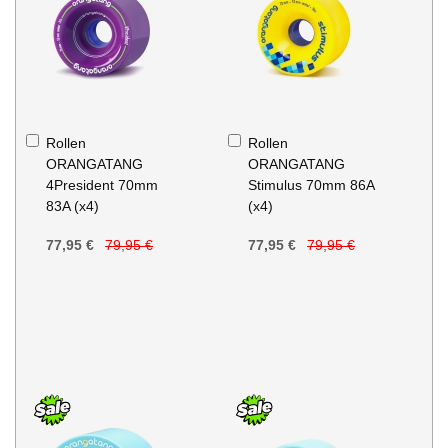
In
In
Rollen
Rollen
den
den
ORANGATANG
ORANGATANG
Warenkorb
Warenkorb
4President 70mm
Stimulus 70mm 86A
83A (x4)
(x4)
77,95 €
79,95 €
77,95 €
79,95 €