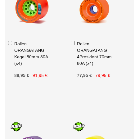
In
In
Rollen
Rollen
den
den
ORANGATANG
ORANGATANG
Warenkorb
Warenkorb
Kegel 80mm 80A
4President 70mm
(x4)
80A (x4)
88,95 €
91,95 €
77,95 €
79,95 €