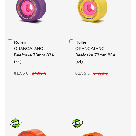
In
In
Rollen
Rollen
den
den
ORANGATANG
ORANGATANG
Warenkorb
Warenkorb
Beefcake 73mm 83A
Beefcake 73mm 86A
(x4)
(x4)
81,95 €
84,90 €
81,95 €
84,90 €