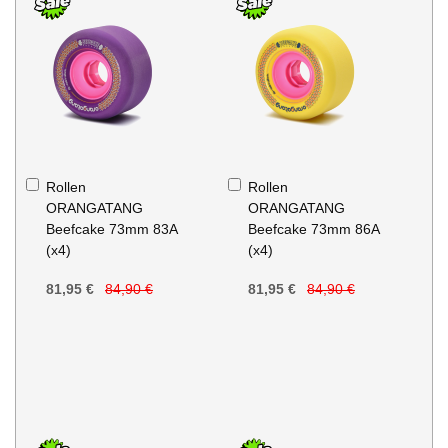
In
In
Rollen
Rollen
den
den
ORANGATANG
ORANGATANG
Warenkorb
Warenkorb
Beefcake 73mm 83A
Beefcake 73mm 86A
(x4)
(x4)
81,95 €
84,90 €
81,95 €
84,90 €