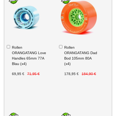
In
In
Rollen
Rollen
den
den
ORANGATANG Love
ORANGATANG Dad
Warenkorb
Warenkorb
Handles 65mm 77A
Bod 105mm 80A
Blau (x4)
(x4)
69,95 €
71,95 €
178,95 €
184,90 €