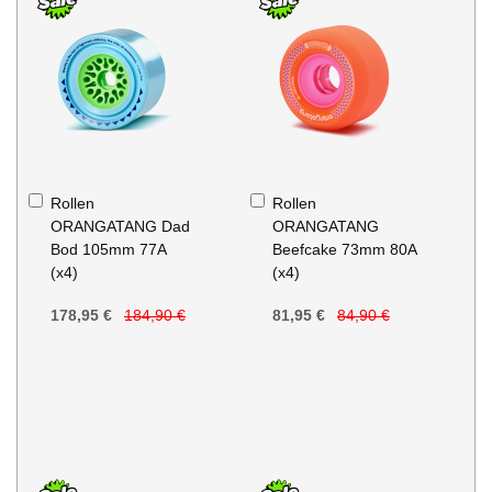
In
In
Rollen
Rollen
den
den
ORANGATANG Dad
ORANGATANG
Warenkorb
Warenkorb
Bod 105mm 77A
Beefcake 73mm 80A
(x4)
(x4)
178,95 €
184,90 €
81,95 €
84,90 €