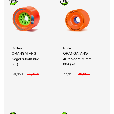
In
In
Rollen
Rollen
den
den
ORANGATANG
ORANGATANG
Warenkorb
Warenkorb
Kegel 80mm 80A
4President 70mm
(x4)
80A (x4)
88,95 €
91,95 €
77,95 €
79,95 €