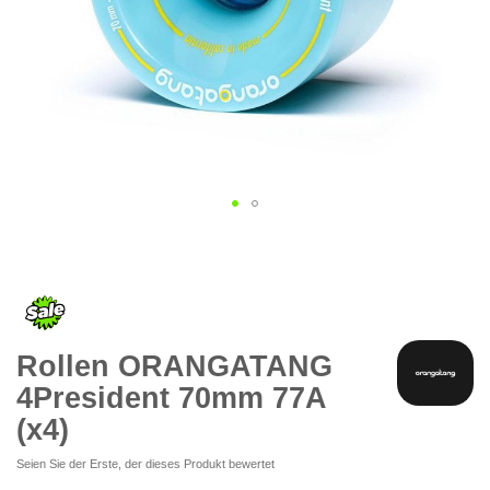
Zum
Anfang
der
Bildgalerie
springen
Rollen ORANGATANG
4President 70mm 77A
(x4)
Seien Sie der Erste, der dieses Produkt bewertet