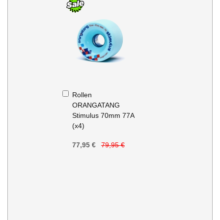
In
Rollen
den
ORANGATANG
Warenkorb
Stimulus 70mm 77A
(x4)
77,95 €
79,95 €