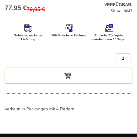
VERFÜGBAR.
77,95 €
Special
79,95 €
SKU
8047
Price
Schnelle, verfolgte
100 % sichere Zahlung
Einfache Rückgabe
Lieferung
innerhalb von 30 Tagen
Verkauft in Packungen mit 4 Rädern