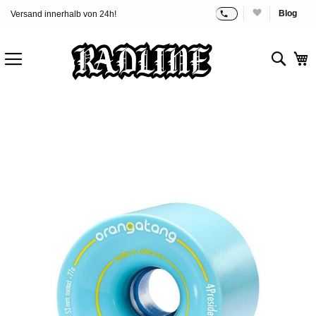
Blog
Versand innerhalb von 24h!
Zum
Inhalt
springen
Sear
M
Zum
Ende
der
Bildgalerie
springen