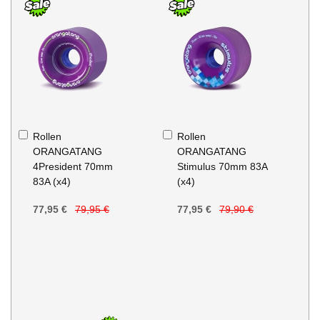
In
In
Rollen
Rollen
den
den
ORANGATANG
ORANGATANG
Warenkorb
Warenkorb
4President 70mm
Stimulus 70mm 83A
83A (x4)
(x4)
77,95 €
79,95 €
77,95 €
79,90 €