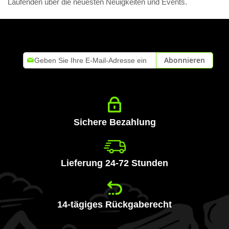
Laufenden über die neuesten Neuigkeiten und Events.
Melden
Abonnieren
Sie
sich
für
unseren
Newsletter
an:
Sichere Bezahlung
Lieferung 24-72 Stunden
14-tägiges Rückgaberecht