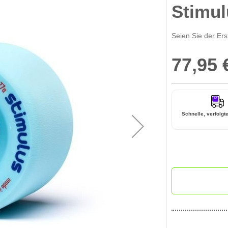
Stimul
Seien Sie der Ers
77,95 
Special
Price
Schnelle, verfolgt