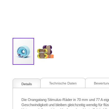
Zum
Anfang
der
Bildgalerie
Technische Daten
Bewertun
Details
springen
Die Orangatang Stimulus-Räder in 70 mm und 77 A eig
Geschwindigkeit und bleiben gleichzeitig wendig für fl