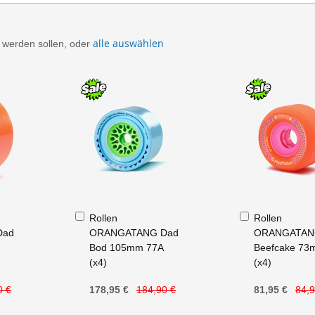
alle auswählen
t werden sollen, oder
In
In
Rollen
Rollen
den
den
Dad
ORANGATANG Dad
ORANGATA
Warenkorb
Warenkorb
Bod 105mm 77A
Beefcake 73
(x4)
(x4)
0 €
178,95 €
184,90 €
81,95 €
84,9