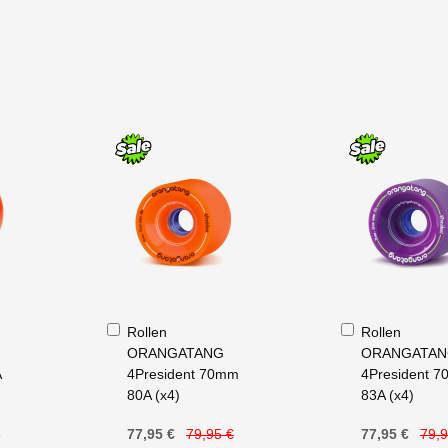
In
In
Rollen
Rollen
den
den
ORANGATANG
ORANGATA
Warenkorb
Warenkorb
A
4President 70mm
4President 
80A (x4)
83A (x4)
€
77,95 €
79,95 €
77,95 €
79,9