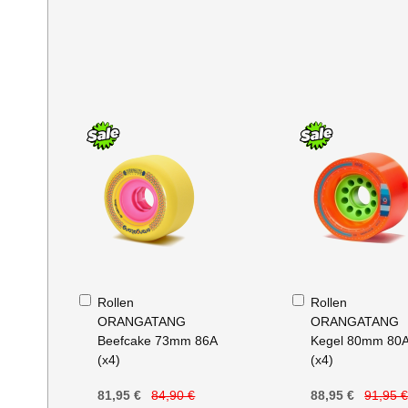
In
In
Rollen
Rollen
den
den
ORANGATANG
ORANGATANG
Warenkorb
Warenkorb
Beefcake 73mm 86A
Kegel 80mm 80
(x4)
(x4)
81,95 €
84,90 €
88,95 €
91,95 