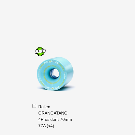
In
Rollen
den
ORANGATANG
Warenkorb
4President 70mm
77A (x4)