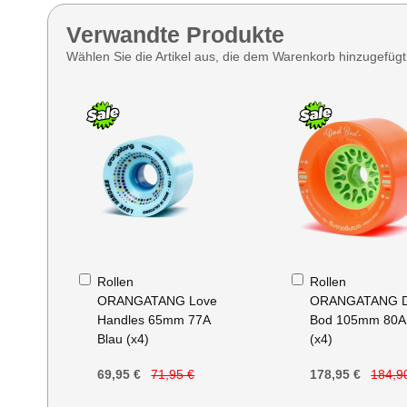
Verwandte Produkte
Wählen Sie die Artikel aus, die dem Warenkorb hinzugefüg
In
In
Rollen
Rollen
den
den
ORANGATANG Love
ORANGATANG 
Warenkorb
Warenkorb
Handles 65mm 77A
Bod 105mm 80A
Blau (x4)
(x4)
69,95 €
71,95 €
178,95 €
184,9