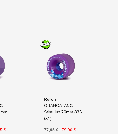
In
Rollen
den
NG
ORANGATANG
Warenkorb
70mm
Stimulus 70mm 83A
(x4)
5 €
77,95 €
79,90 €