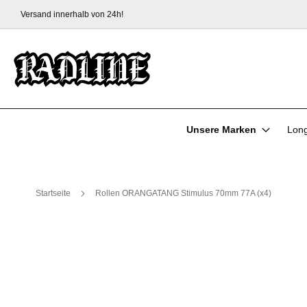
Versand innerhalb von 24h!
Zum
Inhalt
springen
Unsere Marken
Lon
Startseite
Rollen ORANGATANG Stimulus 70mm 77A (x4)
Zum
Ende
der
Bildgalerie
springen