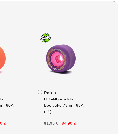
In
Rollen
den
NG
ORANGATANG
Warenkorb
mm 80A
Beefcake 73mm 83A
(x4)
0 €
81,95 €
84,90 €