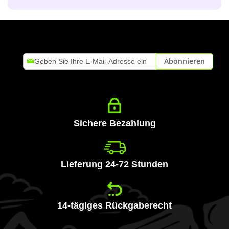
Melden
Abonnieren
Sie
sich
für
unseren
Newsletter
an:
Sichere Bezahlung
Lieferung 24-72 Stunden
14-tägiges Rückgaberecht