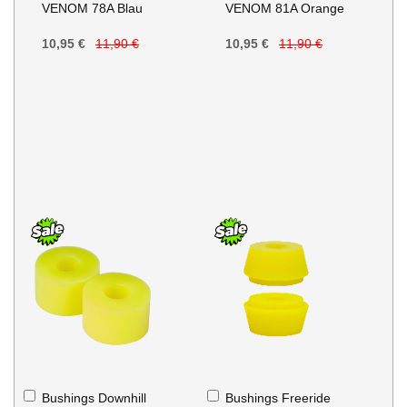
VENOM 78A Blau
VENOM 81A Orange
Warenkorb
Warenkorb
10,95 €
11,90 €
10,95 €
11,90 €
In
In
Bushings Downhill
Bushings Freeride
den
den