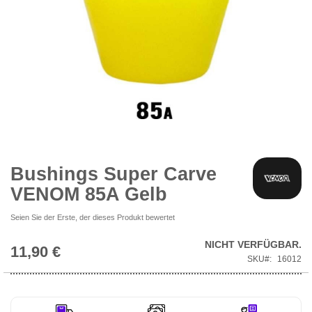
Zum
Anfang
der
Bildgalerie
Bushings Super Carve
springen
VENOM 85A Gelb
Seien Sie der Erste, der dieses Produkt bewertet
NICHT VERFÜGBAR.
11,90 €
SKU
16012