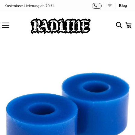
Blog
Kostenlose Lieferung ab 70 €!
Zum
Inhalt
springen
Sear
M
Zum
Ende
der
Bildgalerie
springen