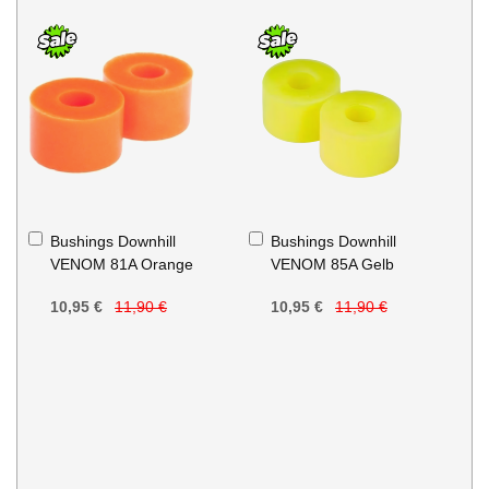
In
In
Bushings Downhill
Bushings Downhill
den
den
VENOM 81A Orange
VENOM 85A Gelb
Warenkorb
Warenkorb
10,95 €
11,90 €
10,95 €
11,90 €