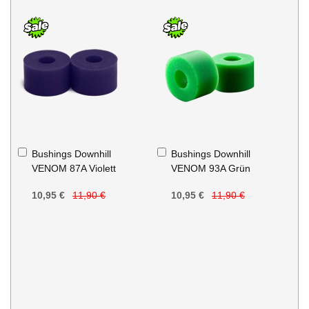
In
In
Bushings Downhill
Bushings Downhill
den
den
VENOM 87A Violett
VENOM 93A Grün
Warenkorb
Warenkorb
10,95 €
11,90 €
10,95 €
11,90 €