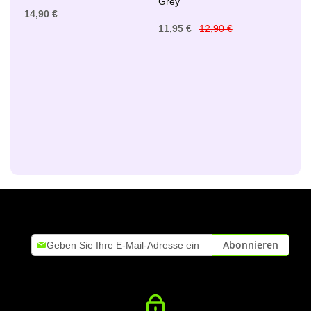
Grey
14,90 €
11,95 €
12,90 €
Melden
Abonnieren
Sie
sich
für
unseren
Newsletter