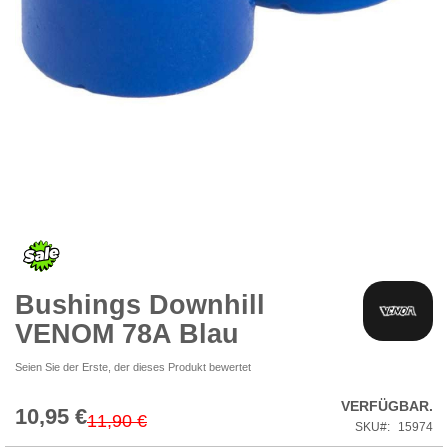
Zum
Anfang
der
Bildgalerie
springen
Bushings Downhill
VENOM 78A Blau
Seien Sie der Erste, der dieses Produkt bewertet
VERFÜGBAR.
10,95 €
Special
11,90 €
SKU
15974
Price