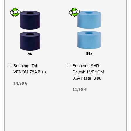
In
In
Bushings Tall
Bushings SHR
den
den
VENOM 78A Blau
Downhill VENOM
Warenkorb
Warenkorb
86A Pastel Blau
14,90 €
11,90 €