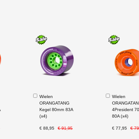
In
In
Wielen
Wielen
Winkelwagen
Winkelwagen
ORANGATANG
ORANGATA
A
Kegel 80mm 83A
4President 
(x4)
80A (x4)
5
€ 88,95
€ 91,95
€ 77,95
€ 79