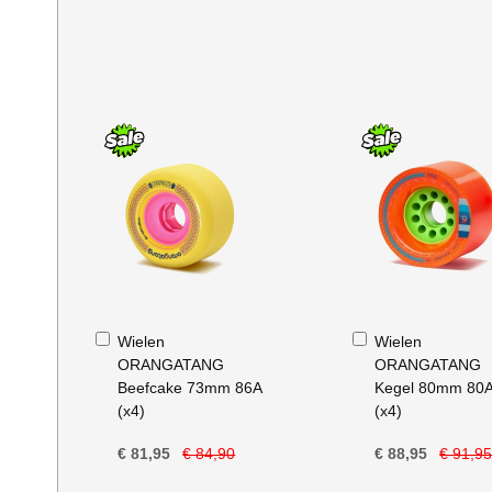
In
In
Wielen
Wielen
Winkelwagen
Winkelwagen
ORANGATANG
ORANGATANG
Beefcake 73mm 86A
Kegel 80mm 80
(x4)
(x4)
€ 81,95
€ 84,90
€ 88,95
€ 91,9