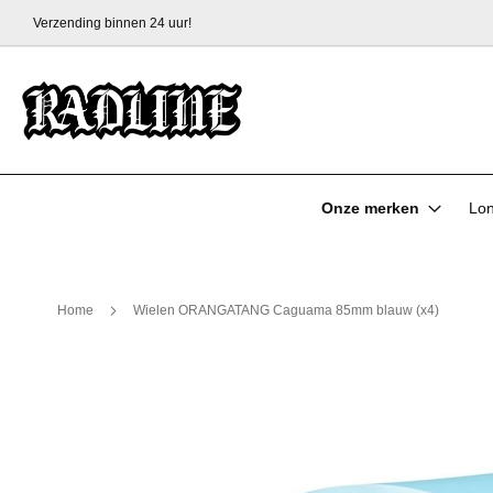
Verzending binnen 24 uur!
Ga
naar
de
inhoud
Onze merken
Lo
Home
Wielen ORANGATANG Caguama 85mm blauw (x4)
Ga
naar
het
einde
van