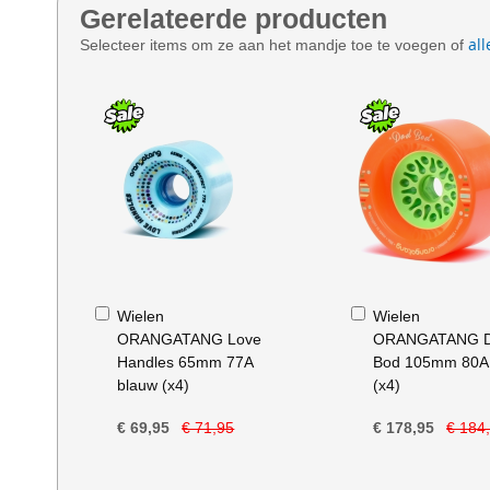
Gerelateerde producten
all
Selecteer items om ze aan het mandje toe te voegen of
In
In
Wielen
Wielen
Winkelwagen
Winkelwagen
ORANGATANG Love
ORANGATANG 
Handles 65mm 77A
Bod 105mm 80A
blauw (x4)
(x4)
€ 69,95
€ 71,95
€ 178,95
€ 184