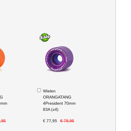
In
Wielen
Winkelwagen
NG
ORANGATANG
70mm
4President 70mm
83A (x4)
,95
€ 77,95
€ 79,95