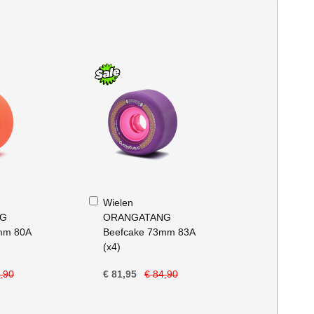
In
Wielen
Winkelwagen
NG
ORANGATANG
mm 80A
Beefcake 73mm 83A
(x4)
,90
€ 81,95
€ 84,90