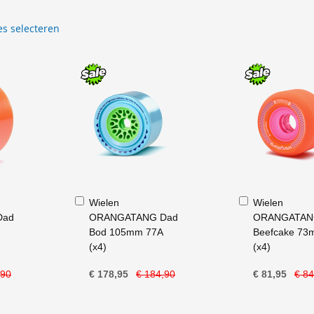
es selecteren
In
In
Wielen
Wielen
Winkelwagen
Winkelwagen
Dad
ORANGATANG Dad
ORANGATA
Bod 105mm 77A
Beefcake 73
(x4)
(x4)
,90
€ 178,95
€ 184,90
€ 81,95
€ 84