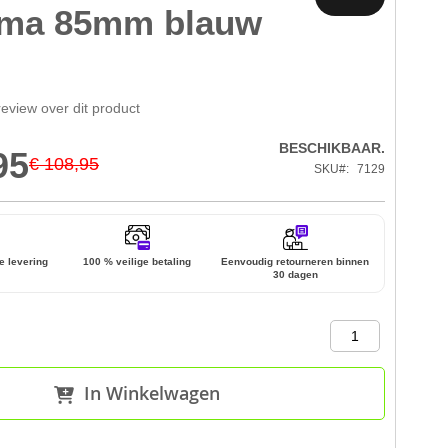
ma 85mm blauw
review over dit product
BESCHIKBAAR.
95
€ 108,95
SKU
7129
e levering
100 % veilige betaling
Eenvoudig retourneren binnen
30 dagen
In Winkelwagen