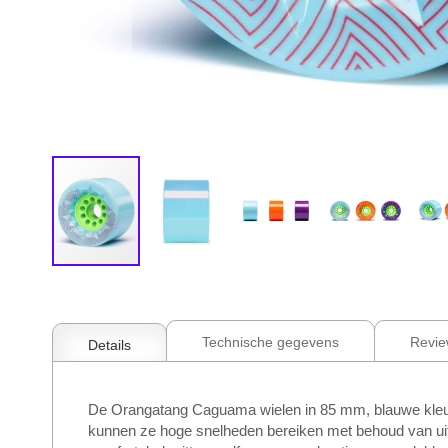
Ga
naar
het
begin
Technische gegevens
Revie
Details
van
de
afbeeldingen-
De Orangatang Caguama wielen in 85 mm, blauwe kleur,
gallerij
kunnen ze hoge snelheden bereiken met behoud van uitst