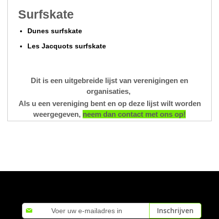
Surfskate
Dunes surfskate
Les Jacquots surfskate
Dit is een uitgebreide lijst van verenigingen en
organisaties,
Als u een vereniging bent en op deze lijst wilt worden
weergegeven,
neem dan contact met ons op!
Abonneer
Inschrijven
u