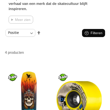
verhaal van een merk dat de skatecultuur blijft
inspireren.
Meer zien
Van
Filteren
hoog
naar
laag
sorteren
4
producten