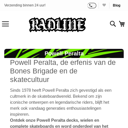
Blog
Ga
Gratis verzending vanaf 70 €!
naar
de
Sear
W
inhoud
Powell Peralta
Powell Peralta, de erfenis van de
Bones Brigade en de
skatecultuur
Sinds 1978 heeft Powell Peralta zich gevestigd als een
cultmerk in de skateboardwereld. Bekend om zijn
iconische ontwerpen en legendarische riders, blijft het
merk ook vandaag generaties enthousiastelingen
inspireren.
Ontdek onze Powell Peralta decks, wielen en
complete skateboards en word onderdeel van het