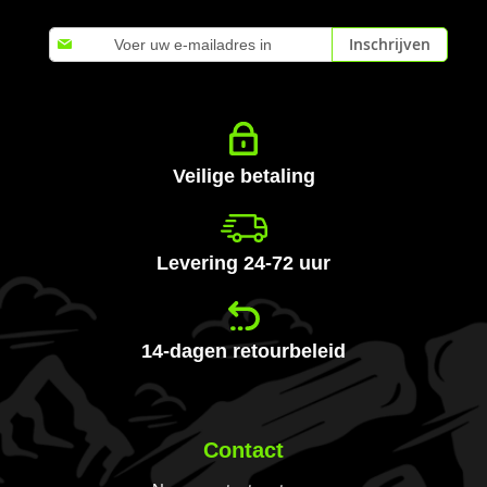
Abonneer
Inschrijven
u
op
onze
nieuwsbrief
Veilige betaling
Levering 24-72 uur
14-dagen retourbeleid
Contact