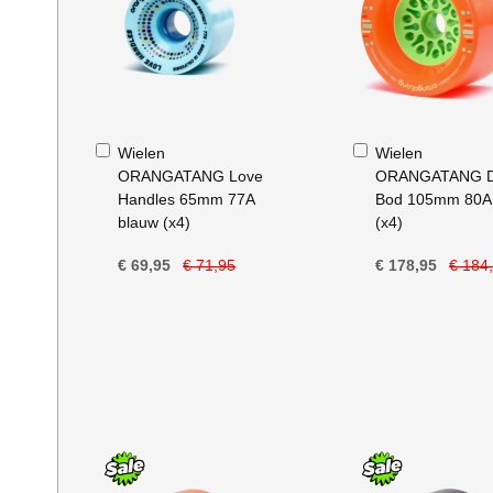
In
In
Wielen
Wielen
Winkelwagen
Winkelwagen
ORANGATANG Love
ORANGATANG 
Handles 65mm 77A
Bod 105mm 80A
blauw (x4)
(x4)
€ 69,95
€ 71,95
€ 178,95
€ 184