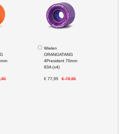
In
Wielen
Winkelwagen
NG
ORANGATANG
70mm
4President 70mm
83A (x4)
,95
€ 77,95
€ 79,95