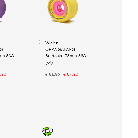
In
Wielen
Winkelwagen
NG
ORANGATANG
mm 83A
Beefcake 73mm 86A
(x4)
,90
€ 81,95
€ 84,90