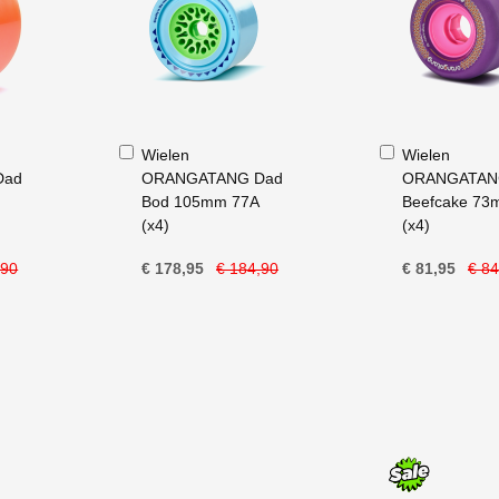
In
In
Wielen
Wielen
Winkelwagen
Winkelwagen
Dad
ORANGATANG Dad
ORANGATA
Bod 105mm 77A
Beefcake 73
(x4)
(x4)
,90
€ 178,95
€ 184,90
€ 81,95
€ 84