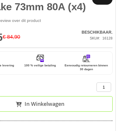
ke 73mm 80A (x4)
review over dit product
BESCHIKBAAR.
5
€ 84,90
SKU
16128
e levering
100 % veilige betaling
Eenvoudig retourneren binnen
30 dagen
In Winkelwagen