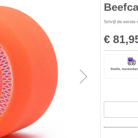
Beefca
Schrijf de eerste 
€ 81,9
Special
Price
Snelle, traceerbar