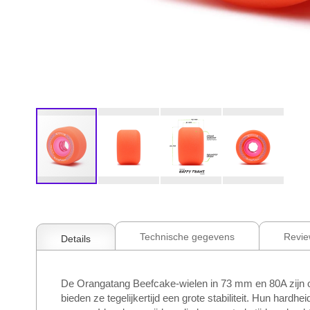
Ga
naar
het
begin
Technische gegevens
Revie
Details
van
de
afbeeldingen-
De Orangatang Beefcake-wielen in 73 mm en 80A zijn o
gallerij
bieden ze tegelijkertijd een grote stabiliteit. Hun hardh