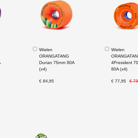
In
In
Wielen
Wielen
Winkelwagen
Winkelwagen
ORANGATANG
ORANGATA
A
Durian 75mm 80A
4President 
(x4)
80A (x4)
5
€ 84,95
€ 77,95
€ 79