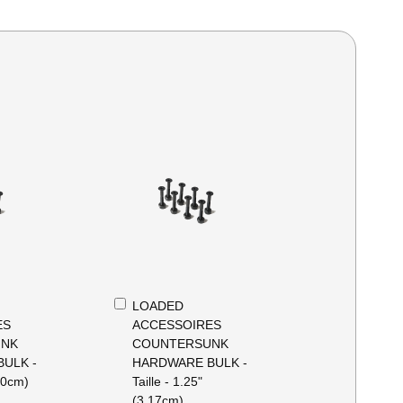
In
LOADED
Winkelwagen
ES
ACCESSOIRES
UNK
COUNTERSUNK
ULK -
HARDWARE BULK -
.50cm)
Taille - 1.25"
(3.17cm)