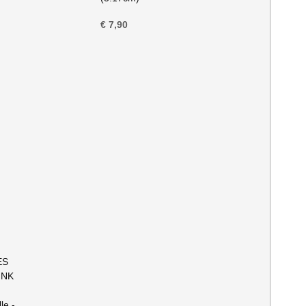
€ 7,90
ES
UNK
le -