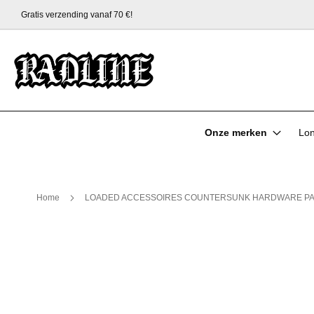
Gratis verzending vanaf 70 €!
Ga
naar
de
inhoud
Onze merken
Lo
Home
LOADED ACCESSOIRES COUNTERSUNK HARDWARE PACKED 
Ga
naar
het
einde
van