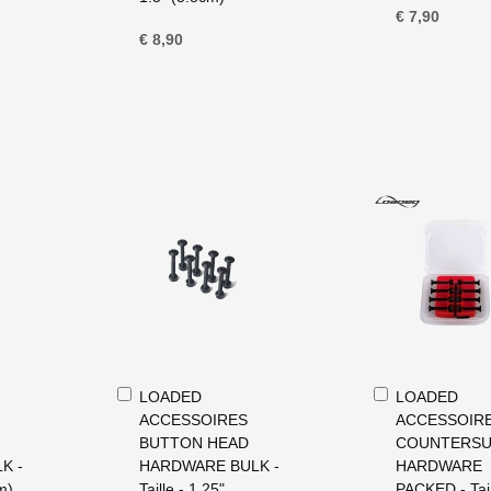
€ 7,90
€ 8,90
In
In
LOADED
LOADED
Winkelwagen
Winkelwagen
ACCESSOIRES
ACCESSOIR
BUTTON HEAD
COUNTERS
K -
HARDWARE BULK -
HARDWARE
cm)
Taille - 1.25"
PACKED - Tail