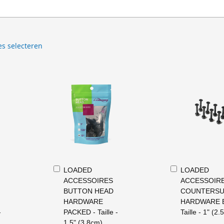
es selecteren
In
In
LOADED
LOADED
Winkelwagen
Winkelwagen
ACCESSOIRES
ACCESSOIR
BUTTON HEAD
COUNTERS
HARDWARE
HARDWARE B
-
PACKED - Taille -
Taille - 1" (2
1.5" (3.8cm)