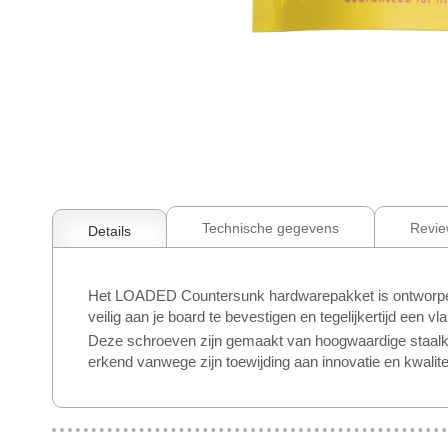
Ga
naar
het
begin
Technische gegevens
Revie
Details
van
de
afbeeldingen-
Het LOADED Countersunk hardwarepakket is ontworpen vo
gallerij
veilig aan je board te bevestigen en tegelijkertijd een vl
Deze schroeven zijn gemaakt van hoogwaardige staalkw
erkend vanwege zijn toewijding aan innovatie en kwalite