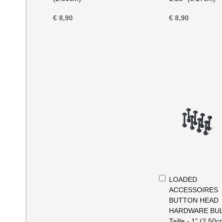
€ 8,90
€ 8,90
In
LOADED
Winkelwagen
ACCESSOIRES
BUTTON HEAD
HARDWARE BUL
Taille - 1" (2.50