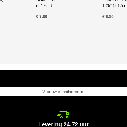
(3.17cm)
1.25" (3.17c
€ 7,90
€ 8,90
nneer
e
wsbrief
Levering 24-72 uur