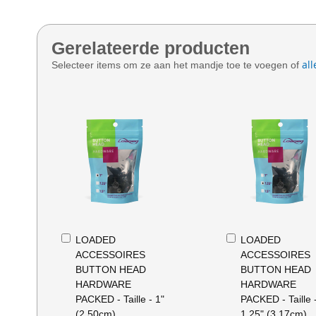
Gerelateerde producten
all
Selecteer items om ze aan het mandje toe te voegen of
In
In
LOADED
LOADED
Winkelwagen
Winkelwagen
ACCESSOIRES
ACCESSOIRES
BUTTON HEAD
BUTTON HEAD
HARDWARE
HARDWARE
PACKED - Taille - 1"
PACKED - Taille 
(2.50cm)
1.25" (3.17cm)