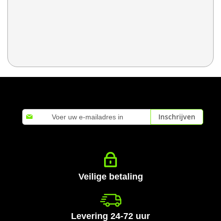
Abonneer
Inschrijven
u
op
onze
nieuwsbrief
Veilige betaling
Levering 24-72 uur