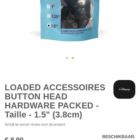
Ga
naar
het
begin
LOADED ACCESSOIRES
van
BUTTON HEAD
de
afbeeldingen-
HARDWARE PACKED -
gallerij
Taille - 1.5" (3.8cm)
Schrijf de eerste review over dit product
BESCHIKBAAR.
€ 8,90