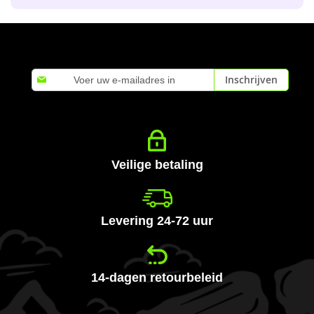
Abonneer
Inschrijven
u
op
onze
nieuwsbrief
Veilige betaling
Levering 24-72 uur
14-dagen retourbeleid