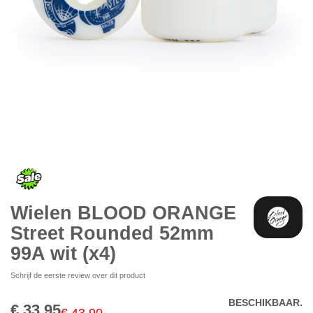
Ga
naar
het
begin
van
de
Wielen BLOOD ORANGE
afbeeldingen-
gallerij
Street Rounded 52mm
99A wit (x4)
Schrijf de eerste review over dit product
BESCHIKBAAR.
€ 33,95
Special
€ 43,90