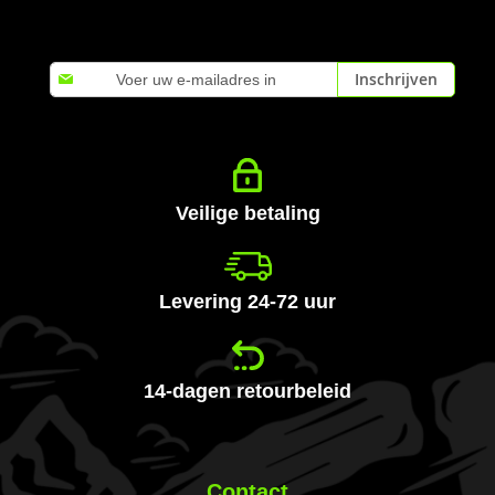
Abonneer
Inschrijven
u
op
onze
nieuwsbrief
Veilige betaling
Levering 24-72 uur
14-dagen retourbeleid
Contact