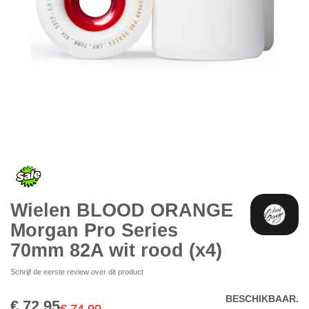
Ga
naar
het
begin
van
de
Wielen BLOOD ORANGE
afbeeldingen-
gallerij
Morgan Pro Series
70mm 82A wit rood (x4)
Schrijf de eerste review over dit product
BESCHIKBAAR.
€ 72,95
Special
€ 74,90