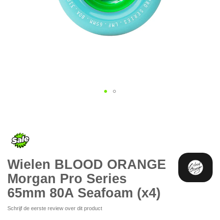
Ga
naar
het
begin
van
de
Wielen BLOOD ORANGE
afbeeldingen-
gallerij
Morgan Pro Series
65mm 80A Seafoam (x4)
Schrijf de eerste review over dit product