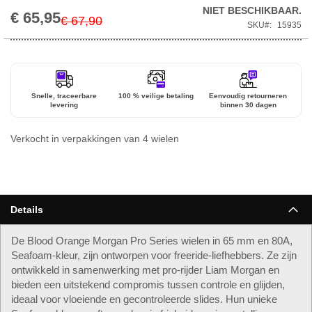
NIET BESCHIKBAAR.
€ 65,95
Special
€ 67,90
SKU
15935
Price
Snelle, traceerbare
100 % veilige betaling
Eenvoudig retourneren
levering
binnen 30 dagen
Verkocht in verpakkingen van 4 wielen
Details
De Blood Orange Morgan Pro Series wielen in 65 mm en 80A,
Seafoam-kleur, zijn ontworpen voor freeride-liefhebbers. Ze zijn
ontwikkeld in samenwerking met pro-rijder Liam Morgan en
bieden een uitstekend compromis tussen controle en glijden,
ideaal voor vloeiende en gecontroleerde slides. Hun unieke