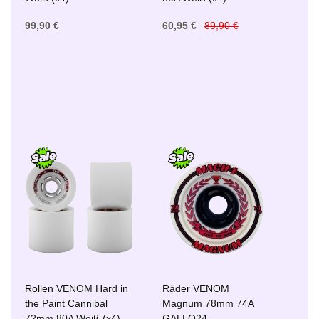
99,90 €
60,95 €
89,90 €
Rollen VENOM Hard in
Räder VENOM
the Paint Cannibal
Magnum 78mm 74A
72mm 80A Weiß (x4)
GALLO24