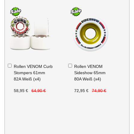
In
In
Rollen VENOM Curb
Rollen VENOM
den
den
Stompers 61mm
Sideshow 65mm
Warenkorb
Warenkorb
82A Weiß (x4)
80A Weiß (x4)
58,95 €
64,90 €
72,95 €
74,90 €