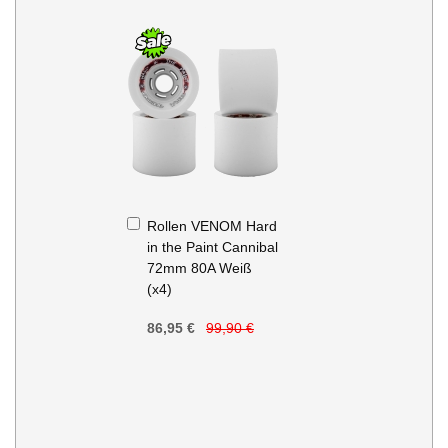
In
Rollen VENOM Hard
den
in the Paint Cannibal
Warenkorb
72mm 80A Weiß
(x4)
86,95 €
99,90 €