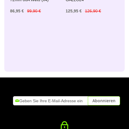
86,95 €
99,90 €
125,95 €
126,90 €
Melden
Abonnieren
Sie
sich
für
unseren
Newsletter