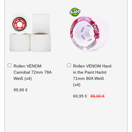
In
In
Rollen VENOM
Rollen VENOM Hard
den
den
Cannibal 72mm 78A
in the Paint Harlot
Warenkorb
Warenkorb
Weiß (x4)
71mm 80A Weiß
(x4)
99,90 €
60,95 €
89,90 €