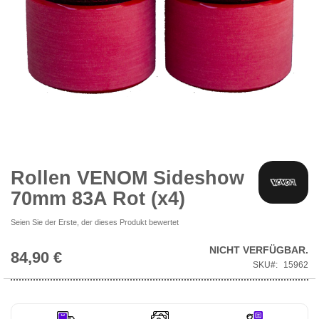
Zum
Anfang
der
Bildgalerie
Rollen VENOM Sideshow
springen
70mm 83A Rot (x4)
Seien Sie der Erste, der dieses Produkt bewertet
NICHT VERFÜGBAR.
84,90 €
SKU
15962