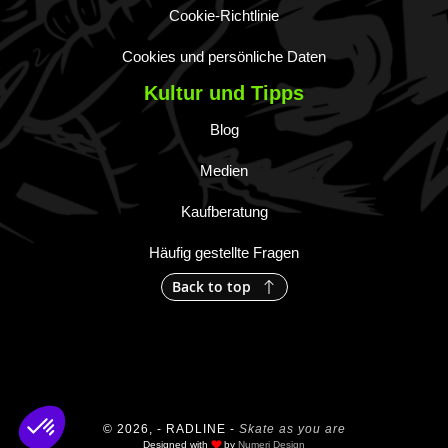
Cookie-Richtlinie
Cookies und persönliche Daten
Kultur und Tipps
Blog
Medien
Kaufberatung
Häufig gestellte Fragen
Back to top
© 2026, - RADLINE -
Skate as you are
Designed with
by
Numeri Design
