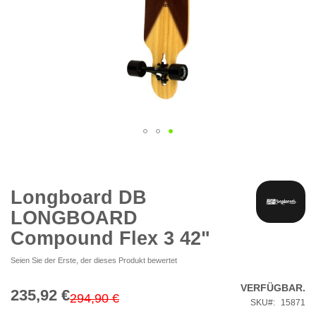
Zum
Anfang
der
Bildgalerie
Longboard DB
springen
LONGBOARD
Compound Flex 3 42"
Seien Sie der Erste, der dieses Produkt bewertet
VERFÜGBAR.
235,92 €
Special
294,90 €
SKU
15871
Price