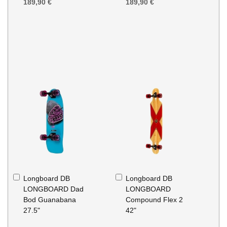
189,90 €
189,90 €
In
In
Longboard DB
Longboard DB
den
den
LONGBOARD Dad
LONGBOARD
Warenkorb
Warenkorb
Bod Guanabana
Compound Flex 2
27.5"
42"