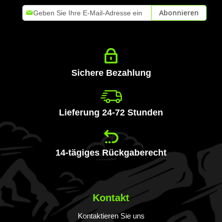
Melden
Abonnieren
Sie
sich
für
unseren
Newsletter
an:
Sichere Bezahlung
Lieferung 24-72 Stunden
14-tägiges Rückgaberecht
Kontakt
Kontaktieren Sie uns