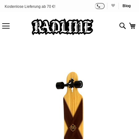
Blog
Kostenlose Lieferung ab 70 €!
Zum
Inhalt
springen
Sear
M
Zum
Ende
der
Bildgalerie
springen