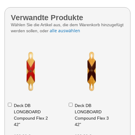
Verwandte Produkte
Wählen Sie die Artikel aus, die dem Warenkorb hinzugefügt
alle auswählen
werden sollen, oder
In
In
Deck DB
Deck DB
den
den
LONGBOARD
LONGBOARD
Warenkorb
Warenkorb
Compound Flex 2
Compound Flex 3
42"
42"