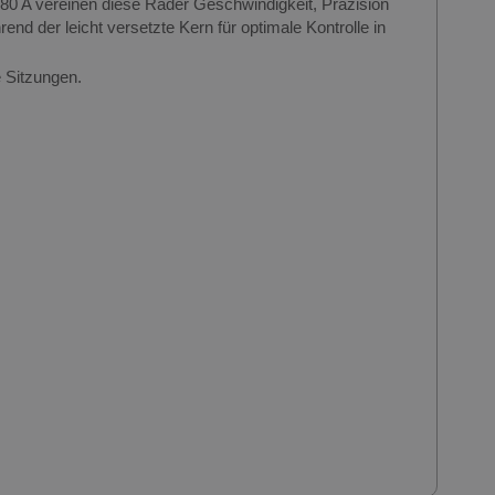
0 A vereinen diese Räder Geschwindigkeit, Präzision
nd der leicht versetzte Kern für optimale Kontrolle in
e Sitzungen.