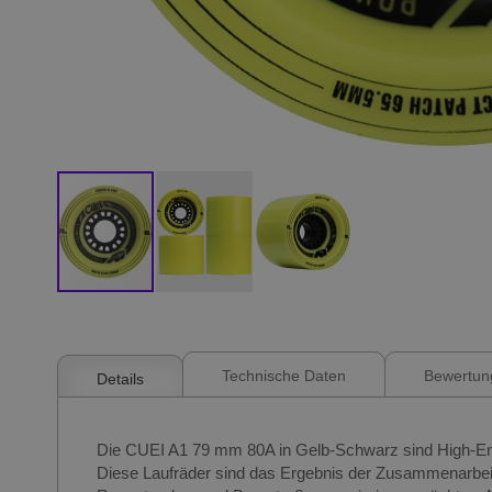
Zum
Anfang
der
Bildgalerie
Technische Daten
Bewertun
Details
springen
Die CUEI A1 79 mm 80A in Gelb-Schwarz sind High-End-
Diese Laufräder sind das Ergebnis der Zusammenarbeit