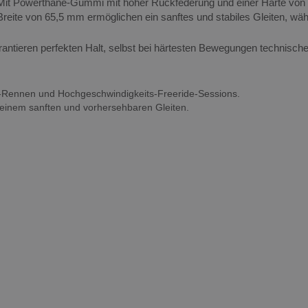
t Powerthane-Gummi mit hoher Rückfederung und einer Härte von 8
eite von 65,5 mm ermöglichen ein sanftes und stabiles Gleiten, währe
rantieren perfekten Halt, selbst bei härtesten Bewegungen technisch
ill-Rennen und Hochgeschwindigkeits-Freeride-Sessions.
 einem sanften und vorhersehbaren Gleiten.
▶