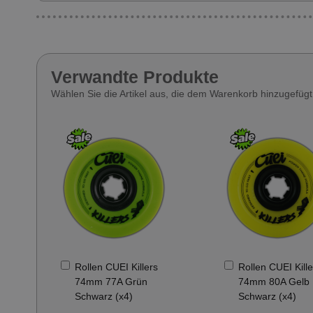
Verwandte Produkte
Wählen Sie die Artikel aus, die dem Warenkorb hinzugefüg
In
In
Rollen CUEI Killers
Rollen CUEI Kille
den
den
74mm 77A Grün
74mm 80A Gelb
Warenkorb
Warenkorb
Schwarz (x4)
Schwarz (x4)