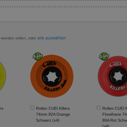
alle auswählen
t werden sollen, oder
In
In
rs
Rollen CUEI Killers
Rollen CUEI K
den
den
74mm 82A Orange
Flowthane 7
Warenkorb
Warenkorb
Schwarz (x4)
80A Rot Schw
(x4)