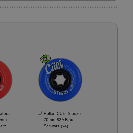
In
illers
Rollen CUEI Steeze
den
4mm
70mm 83A Blau
Warenkorb
arz
Schwarz (x4)