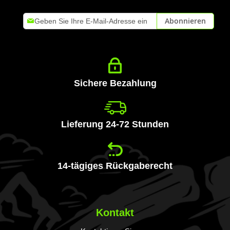
Melden
Abonnieren
Sie
sich
für
unseren
Newsletter
an:
Sichere Bezahlung
Lieferung 24-72 Stunden
14-tägiges Rückgaberecht
Kontakt