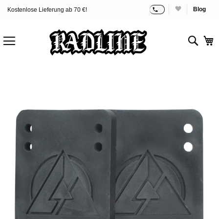
Blog
Kostenlose Lieferung ab 70 €!
Zum
Inhalt
springen
Sear
M
Zum
Ende
der
Bildgalerie
springen