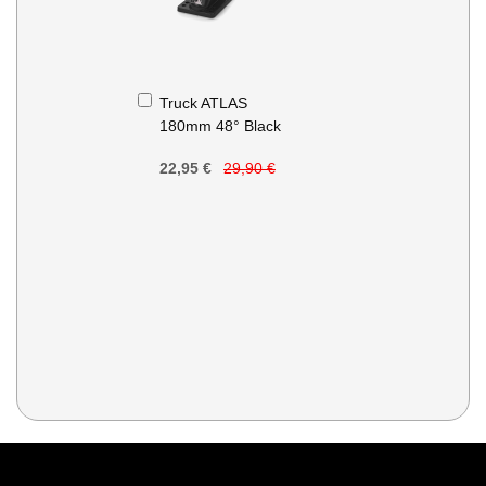
In
Truck ATLAS
den
180mm 48° Black
Warenkorb
22,95 €
29,90 €