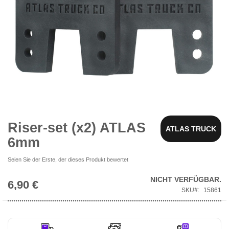
Zum
Anfang
der
Bildgalerie
Riser-set (x2) ATLAS
ATLAS TRUCK
springen
6mm
Seien Sie der Erste, der dieses Produkt bewertet
NICHT VERFÜGBAR.
6,90 €
SKU
15861