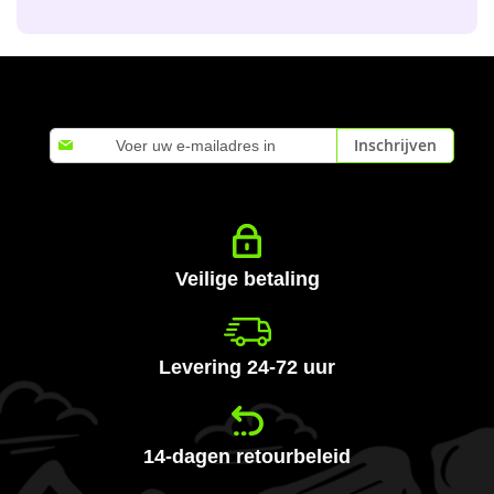
Abonneer
Inschrijven
u
op
onze
nieuwsbrief
Veilige betaling
Levering 24-72 uur
14-dagen retourbeleid