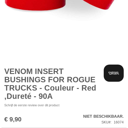
Ga
naar
het
begin
VENOM INSERT
van
BUSHINGS FOR ROGUE
de
afbeeldingen-
TRUCKS - Couleur - Red
gallerij
,Dureté - 90A
Schrijf de eerste review over dit product
NIET BESCHIKBAAR.
€ 9,90
SKU
16074