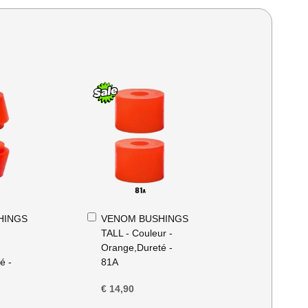
In
HINGS
VENOM BUSHINGS
Winkelwagen
TALL - Couleur -
Orange,Dureté -
é -
81A
€ 14,90