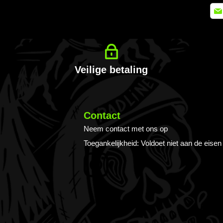
Abo
u
op
onz
nieu
Veilige betaling
Contact
Neem contact met ons op
Toegankelijkheid: Voldoet niet aan de eisen