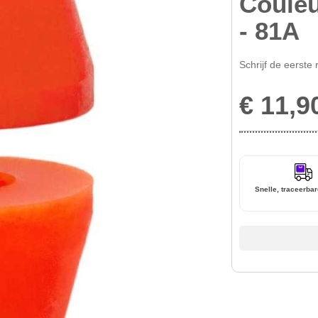
Couleu
- 81A
Schrijf de eerste 
€ 11,9
Snelle, traceerbar