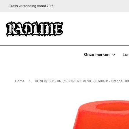
Verzending binnen 24 uur!
Ga
naar
de
inhoud
Onze merken
Lo
Home
VENOM BUSHINGS SUPER CARVE - Couleur - Orange,Dure
Ga
naar
het
einde
van