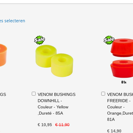
es selecteren
In
In
NGS
VENOM BUSHINGS
VENOM BUS
Winkelwagen
Winkelwagen
DOWNHILL -
FREERIDE -
Couleur - Yellow
Couleur -
,Dureté - 85A
Orange,Duret
81A
€ 10,95
€ 11,90
0
€ 14,90