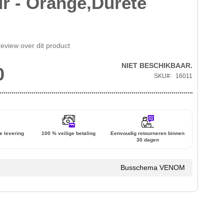
r - Orange,Dureté
review over dit product
NIET BESCHIKBAAR.
0
SKU
16011
e levering
100 % veilige betaling
Eenvoudig retourneren binnen
30 dagen
Busschema VENOM