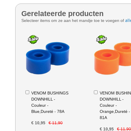
Gerelateerde producten
all
Selecteer items om ze aan het mandje toe te voegen of
In
In
VENOM BUSHINGS
VENOM BUSHI
Winkelwagen
Winkelwagen
DOWNHILL -
DOWNHILL -
Couleur -
Couleur -
Blue,Dureté - 78A
Orange,Dureté -
81A
€ 10,95
€ 11,90
€ 10,95
€ 11,9