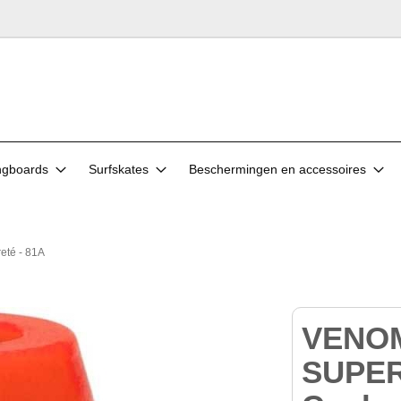
ngboards
Surfskates
Beschermingen en accessoires
té - 81A
VENO
SUPER