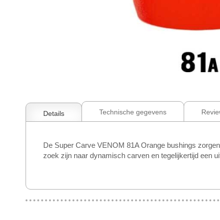
Ga
naar
het
begin
Technische gegevens
Revie
Details
van
de
afbeeldingen-
De Super Carve VENOM 81A Orange bushings zorgen voor 
gallerij
zoek zijn naar dynamisch carven en tegelijkertijd een 