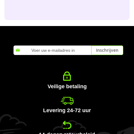
Abonneer
Inschrijven
u
op
onze
nieuwsbrief
Veilige betaling
Levering 24-72 uur