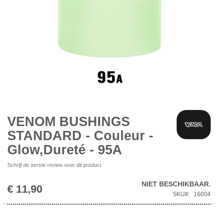
Ga
naar
het
begin
VENOM BUSHINGS
van
STANDARD - Couleur -
de
afbeeldingen-
Glow,Dureté - 95A
gallerij
Schrijf de eerste review over dit product
NIET BESCHIKBAAR.
€ 11,90
SKU
16004