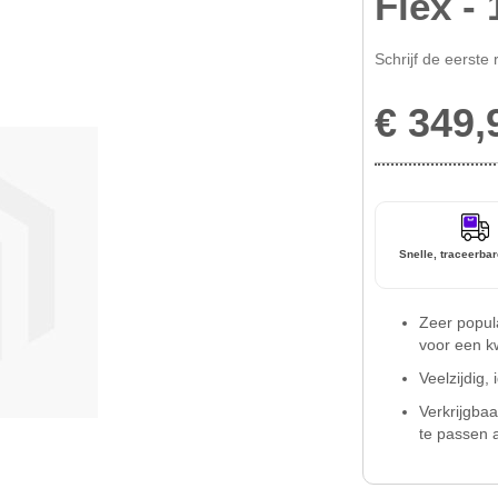
Flex - 
Schrijf de eerste 
€ 349,
Snelle, traceerbar
Zeer popul
voor een kwa
Veelzijdig,
Verkrijgbaa
te passen aa