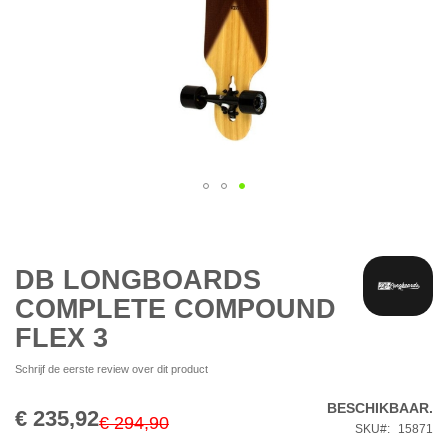
Ga
naar
het
begin
DB LONGBOARDS
van
COMPLETE COMPOUND
de
afbeeldingen-
FLEX 3
gallerij
Schrijf de eerste review over dit product
BESCHIKBAAR.
€ 235,92
Special
€ 294,90
SKU
15871
Price