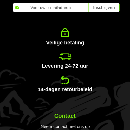
Abonneer
Inschrijven
u
op
onze
nieuwsbrief
Veilige betaling
Levering 24-72 uur
14-dagen retourbeleid
Contact
Neem contact met ons op