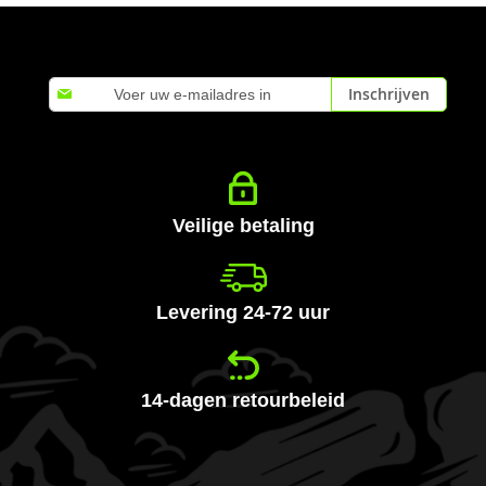
Abonneer
Inschrijven
u
op
onze
nieuwsbrief
Veilige betaling
Levering 24-72 uur
14-dagen retourbeleid