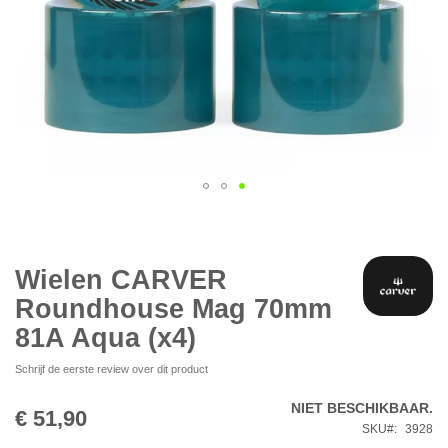
Ga
naar
het
begin
Wielen CARVER
van
Roundhouse Mag 70mm
de
afbeeldingen-
81A Aqua (x4)
gallerij
Schrijf de eerste review over dit product
NIET BESCHIKBAAR.
€ 51,90
SKU
3928