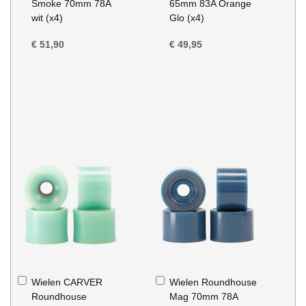
Smoke 70mm 78A
65mm 83A Orange
wit (x4)
Glo (x4)
€ 51,90
€ 49,95
In
In
Wielen CARVER
Wielen Roundhouse
Winkelwagen
Winkelwagen
Roundhouse
Mag 70mm 78A