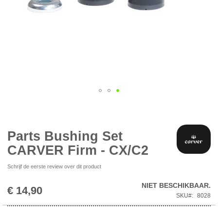
Ga
naar
het
begin
Parts Bushing Set
van
CARVER Firm - CX/C2
de
afbeeldingen-
Schrijf de eerste review over dit product
gallerij
NIET BESCHIKBAAR.
€ 14,90
SKU
8028