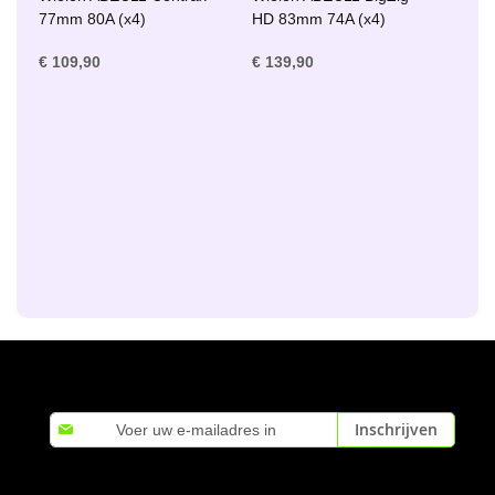
77mm 80A (x4)
HD 83mm 74A (x4)
€ 109,90
€ 139,90
Abonneer
Inschrijven
u
op
onze