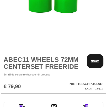
Ga
naar
het
begin
ABEC11 WHEELS 72MM
van
CENTERSET FREERIDE
de
afbeeldingen-
Schrijf de eerste review over dit product
gallerij
NIET BESCHIKBAAR.
€ 79,90
SKU
15618