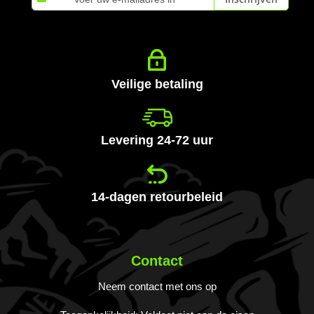
u
op
onze
nieuwsbrief
Veilige betaling
Levering 24-72 uur
14-dagen retourbeleid
Contact
Neem contact met ons op