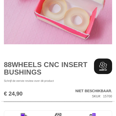
Ga
naar
het
begin
88WHEELS CNC INSERT
van
BUSHINGS
de
afbeeldingen-
Schrijf de eerste review over dit product
gallerij
NIET BESCHIKBAAR.
€ 24,90
SKU
15700