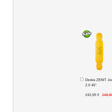
Přidat
Deska ZENIT Jo
do
2.0 45".
košíku
242,95 €
249,9