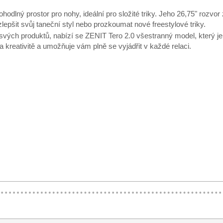
hodlný prostor pro nohy, ideální pro složité triky. Jeho 26,75" rozvo
 zlepšit svůj taneční styl nebo prozkoumat nové freestylové triky.
svých produktů, nabízí se ZENIT Tero 2.0 všestranný model, který je
 kreativitě a umožňuje vám plně se vyjádřit v každé relaci.
▶