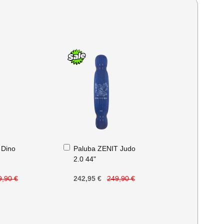
Přidat
 Dino
Paluba ZENIT Judo
do
2.0 44"
košíku
9,90 €
242,95 €
249,90 €