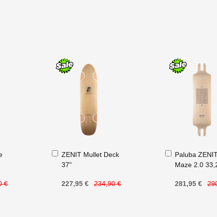
Přidat
Přidat
e
ZENIT Mullet Deck
Paluba ZENI
do
do
37"
Maze 2.0 33,
košíku
košíku
0 €
227,95 €
234,90 €
281,95 €
29