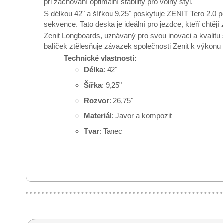
při zachování optimální stability pro volný styl.
S délkou 42" a šířkou 9,25" poskytuje ZENIT Tero 2.0 po
sekvence. Tato deska je ideální pro jezdce, kteří chtějí
Zenit Longboards, uznávaný pro svou inovaci a kvalitu 
balíček ztělesňuje závazek společnosti Zenit k výkonu a
Technické vlastnosti:
Délka
: 42"
Šířka
: 9,25"
Rozvor
: 26,75"
Materiál
: Javor a kompozit
Tvar
: Tanec