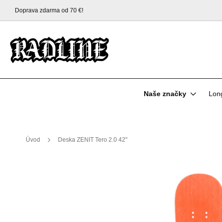
Odeslání do 24 hodin!
Přejít
na
obsah
Naše značky
Lon
Úvod
Deska ZENIT Tero 2.0 42"
Přeskočit
na
konec
galerie
s