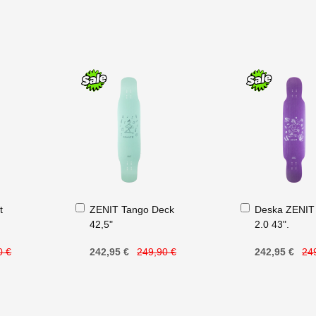
Přidat
Přidat
t
ZENIT Tango Deck
Deska ZENIT
do
do
42,5"
2.0 43".
košíku
košíku
0 €
242,95 €
249,90 €
242,95 €
24