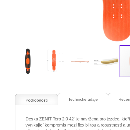
Přeskočit
na
začátek
galerie
Technické údaje
Recen
Podrobnosti
s
obrázky
Deska ZENIT Tero 2.0 42" je navržena pro jezdce, kteří
vynikající kompromis mezi flexibilitou a robustností a