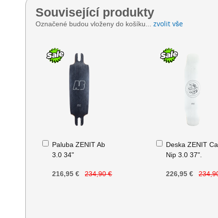
Související produkty
zvolit vše
Označené budou vloženy do košíku...
Přidat
Přidat
Paluba ZENIT Ab
Deska ZENIT Ca
do
do
3.0 34"
Nip 3.0 37".
košíku
košíku
216,95 €
234,90 €
226,95 €
234,9