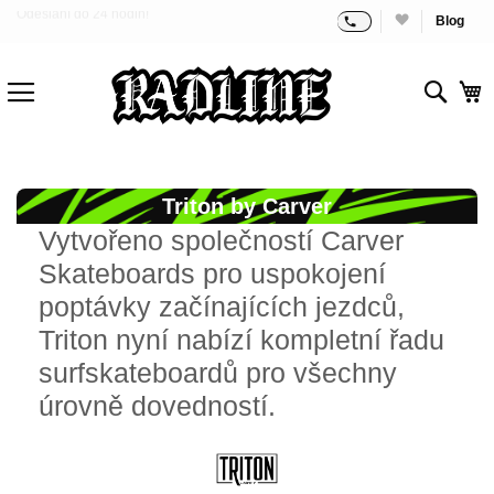
Blog
Doprava zdarma od 70 €!
Přejít
na
obsah
Sear
M
Triton by Carver
Vytvořeno společností Carver
Skateboards pro uspokojení
poptávky začínajících jezdců,
Triton nyní nabízí kompletní řadu
surfskateboardů pro všechny
úrovně dovedností.