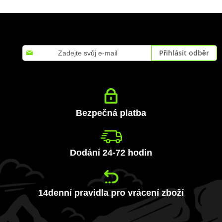
Přihlaste
Přihlásit odběr
se
k
odběru
zpravodaje:
Bezpečná platba
Dodání 24-72 hodin
14denní pravidla pro vrácení zboží