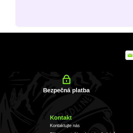
Přih
se
k
odb
zpra
Bezpečná platba
Kontakt
Kontaktujte nás