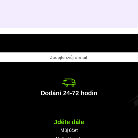
laste
ěru
vodaje:
Dodání 24-72 hodin
Jděte dále
Můj účet