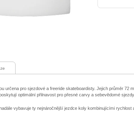
ze
 určena pro sjezdové a freeride skateboardisty. Jejich průměr 72 m
78A poskytují optimální přilnavost pro přesné carvy a sebevědomé sjezdy
dále vybavuje ty nejnáročnější jezdce koly kombinujícími rychlost a