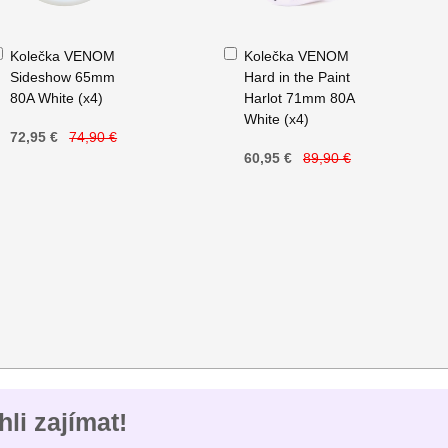
Přidat
Přidat
Kolečka VENOM
Kolečka VENOM
do
do
Sideshow 65mm
Hard in the Paint
košíku
košíku
80A White (x4)
Harlot 71mm 80A
White (x4)
72,95 €
74,90 €
60,95 €
89,90 €
li zajímat!