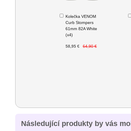
Přidat
Kolečka VENOM
do
Curb Stompers
košíku
61mm 82A White
(x4)
58,95 €
64,90 €
Následující produkty by vás moh