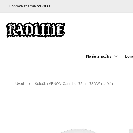
Doprava zdarma od 70 €!
Přejít
na
obsah
Naše značky
Lon
Úvod
Kolečka VENOM Cannibal 72mm 78A White (x4)
Přeskočit
na
konec
galerie
s