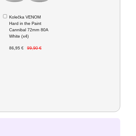
Přidat
Kolečka VENOM
do
Hard in the Paint
košíku
Cannibal 72mm 80A
White (x4)
86,95 €
99,90 €