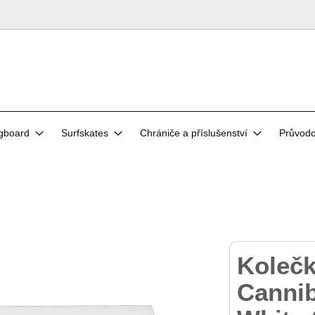
gboard
Surfskates
Chrániče a příslušenství
Průvod
Koleč
Canni