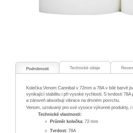
Přeskočit
na
začátek
galerie
Technické údaje
Recen
Podrobnosti
s
obrázky
Kolečka Venom Cannibal v 72mm a 78A v bílé barvě jsou
vynikající stabilitu i při vysoké rychlosti. S tvrdostí 
a zároveň absorbují vibrace na drsném povrchu.
Venom, uznávaný pro své vysoce výkonné produkty, i na
Technické vlastnosti:
Průměr kolečka
: 72 mm
Tvrdost
: 78A