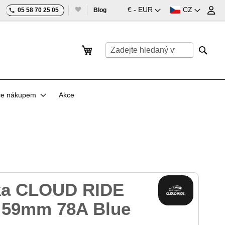
Měna
Jazyk
€ - EUR
CZ
05 58 70 25 05
Blog
Můj košík
Search
Searc
ce nákupem
Akce
ka CLOUD RIDE
z 59mm 78A Blue