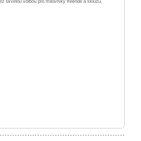
ez skvělou volbou pro milovníky freeride a skluzu,