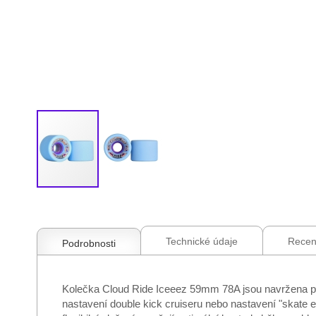
Přeskočit
na
začátek
galerie
Technické údaje
Recen
Podrobnosti
s
obrázky
Kolečka Cloud Ride Iceeez 59mm 78A jsou navržena pro 
nastavení double kick cruiseru nebo nastavení "skate ev