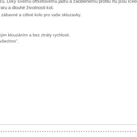
luzů. Díky svému offsetovému jádru a zaoblenému profilu rtu jsou Icee
aru a dlouhé životnosti kol.
zábavné a citlivé kolo pro vaše skluzavky.
kým klouzáním a bez ztráty rychlosti.
 všechno“.
▶