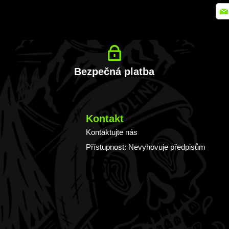
Přih
se
k
odb
zpra
Bezpečná platba
Kontakt
Kontaktujte nás
Přístupnost: Nevyhovuje předpisům