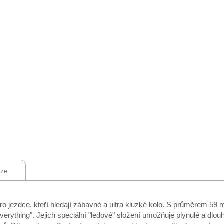
ze
jezdce, kteří hledají zábavné a ultra kluzké kolo. S průměrem 59 m
erything". Jejich speciální "ledové" složení umožňuje plynulé a dlouhé