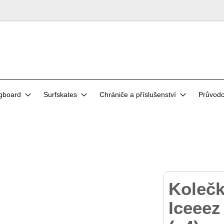
gboard
Surfskates
Chrániče a příslušenství
Průvod
Koleč
Iceee