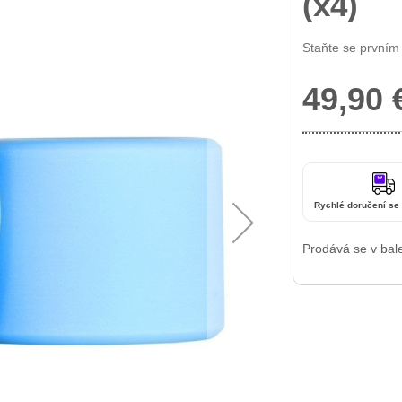
(x4)
Staňte se prvním
49,90 
Rychlé doručení se
Prodává se v bal