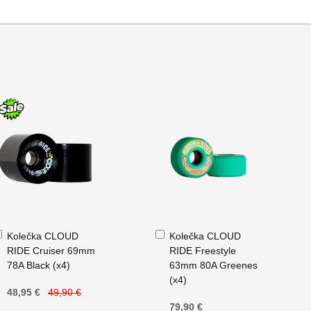
Přidat
Přidat
Kolečka CLOUD
Kolečka CLOUD
do
do
RIDE Cruiser 69mm
RIDE Freestyle
košíku
košíku
78A Black (x4)
63mm 80A Greenes
(x4)
48,95 €
49,90 €
79,90 €