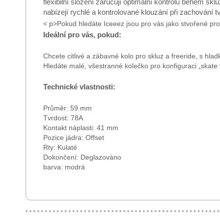
flexibilní složení zaručují optimální kontrolu během sk
nabízejí rychlé a kontrolované klouzání při zachování tv
< p>Pokud hledáte Iceeez jsou pro vás jako stvořené pro 
Ideální pro vás, pokud:
Chcete citlivé a zábavné kolo pro skluz a freeride, s hlad
Hledáte malé, všestranné kolečko pro konfiguraci „skate
Technické vlastnosti:
Průměr: 59 mm
Tvrdost: 78A
Kontakt náplasti: 41 mm
Pozice jádra: Offset
Rty: Kulaté
Dokončení: Deglazováno
barva: modrá