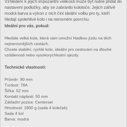
Vzhledem k jejich impozantní velikosti může být nutné přidat do
nastavení podložky, aby se zabránilo kolotoče. Jejich zářivě
modrá barva a výkon z nich činí ideální volbu pro ty, kteří
hledají spolehlivé kolo i na nerovném povrchu.
Ideální pro vás, pokud:
Hledáte velká kola, která vám umožní hladkou jízdu na těch
nejnerovnějších cestách.
Chcete stabilní, rychlé kolo, ideální pro cestování na dlouhé
vzdálenosti nebo vysokorychlostní sjezdy.
Technické vlastnosti:
Průměr: 90 mm
Tvrdost: 78A
Šířka: 52 mm
Kontakt náplasti: 50 mm
Základní pozice: Centerset
Hmotnost: 1800 g (sada 4 koleček)
Sada 4 kol
Barva: modrá
▶