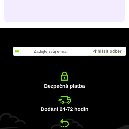
Přihlaste
Přihlásit odběr
se
k
odběru
zpravodaje:
Bezpečná platba
Dodání 24-72 hodin