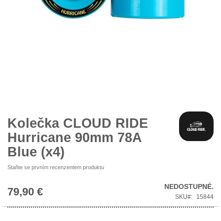
Přeskočit
na
začátek
galerie
Kolečka CLOUD RIDE
s
Hurricane 90mm 78A
obrázky
Blue (x4)
Staňte se prvním recenzentem produktu
NEDOSTUPNÉ.
79,90 €
SKU
15844