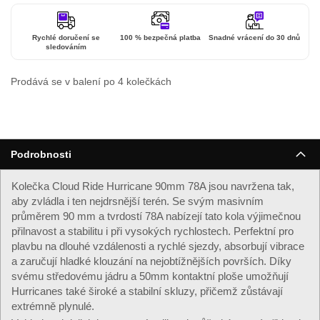
Rychlé doručení se
100 % bezpečná platba
Snadné vrácení do 30 dnů
sledováním
Prodává se v balení po 4 kolečkách
Podrobnosti
Kolečka Cloud Ride Hurricane 90mm 78A jsou navržena tak,
aby zvládla i ten nejdrsnější terén. Se svým masivním
průměrem 90 mm a tvrdostí 78A nabízejí tato kola výjimečnou
přilnavost a stabilitu i při vysokých rychlostech. Perfektní pro
plavbu na dlouhé vzdálenosti a rychlé sjezdy, absorbují vibrace
a zaručují hladké klouzání na nejobtížnějších površích. Díky
svému středovému jádru a 50mm kontaktní ploše umožňují
Hurricanes také široké a stabilní skluzy, přičemž zůstávají
extrémně plynulé.