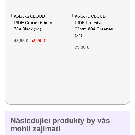
Přidat
Přidat
Kolečka CLOUD
Kolečka CLOUD
do
do
RIDE Cruiser 69mm
RIDE Freestyle
košíku
košíku
78A Black (x4)
63mm 80A Greenes
(x4)
48,95 €
49,90 €
79,90 €
Následující produkty by vás
mohli zajímat!