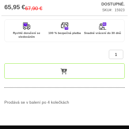
DOSTUPNÉ.
65,95 €
Special
67,90 €
SKU
15923
Price
Rychlé doručení se
100 % bezpečná platba
Snadné vrácení do 30 dnů
sledováním
Prodává se v balení po 4 kolečkách