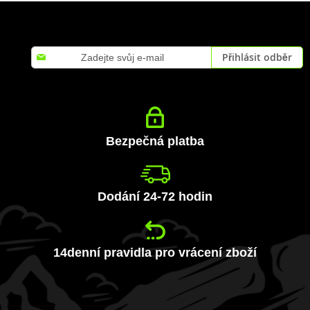
Přihlaste
Přihlásit odběr
se
k
odběru
zpravodaje:
Bezpečná platba
Dodání 24-72 hodin
14denní pravidla pro vrácení zboží