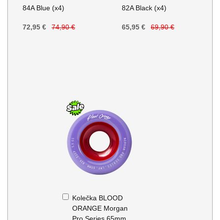
84A Blue (x4)
82A Black (x4)
72,95 €
74,90 €
65,95 €
69,90 €
Přidat
Kolečka BLOOD
do
ORANGE Morgan
košíku
Pro Series 65mm