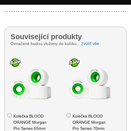
Související produkty
zvolit vše
Označené budou vloženy do košíku...
Přidat
Přidat
Kolečka BLOOD
Kolečka BLOOD
do
do
ORANGE Morgan
ORANGE Morgan
košíku
košíku
Pro Series 65mm
Pro Series 70mm