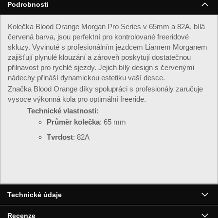
Podrobnosti
Kolečka Blood Orange Morgan Pro Series v 65mm a 82A, bílá
červená barva, jsou perfektní pro kontrolované freeridové
skluzy. Vyvinuté s profesionálním jezdcem Liamem Morganem
zajišťují plynulé klouzání a zároveň poskytují dostatečnou
přilnavost pro rychlé sjezdy. Jejich bílý design s červenými
nádechy přináší dynamickou estetiku vaší desce.
Značka Blood Orange díky spolupráci s profesionály zaručuje
vysoce výkonná kola pro optimální freeride.
Technické vlastnosti:
Průměr kolečka
: 65 mm
Tvrdost
: 82A
▶
Technické údaje
Recenze