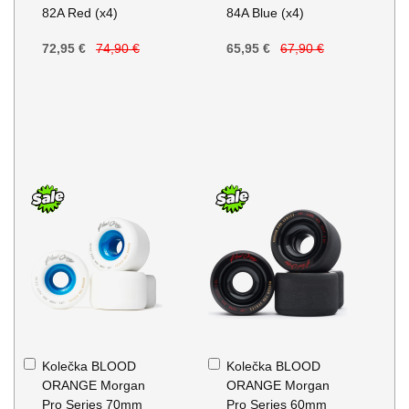
82A Red (x4)
84A Blue (x4)
72,95 €
74,90 €
65,95 €
67,90 €
Přidat
Přidat
Kolečka BLOOD
Kolečka BLOOD
do
do
ORANGE Morgan
ORANGE Morgan
košíku
košíku
Pro Series 70mm
Pro Series 60mm