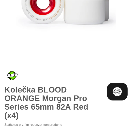
Přeskočit
na
začátek
galerie
s
obrázky
Kolečka BLOOD
ORANGE Morgan Pro
Series 65mm 82A Red
(x4)
Staňte se prvním recenzentem produktu