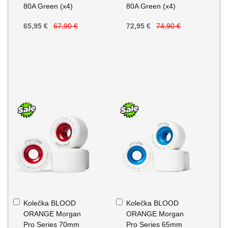
80A Green (x4)
80A Green (x4)
65,95 €
67,90 €
72,95 €
74,90 €
Přidat
Přidat
Kolečka BLOOD
Kolečka BLOOD
do
do
ORANGE Morgan
ORANGE Morgan
košíku
košíku
Pro Series 70mm
Pro Series 65mm